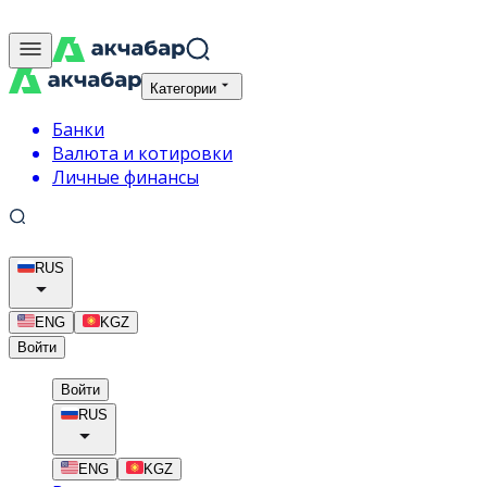
Категории
Банки
Валюта и котировки
Личные финансы
RUS
ENG
KGZ
Войти
Войти
RUS
ENG
KGZ