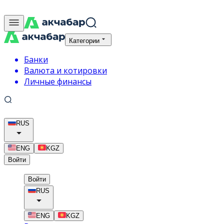
Категории
Банки
Валюта и котировки
Личные финансы
RUS
ENG
KGZ
Войти
Войти
RUS
ENG
KGZ