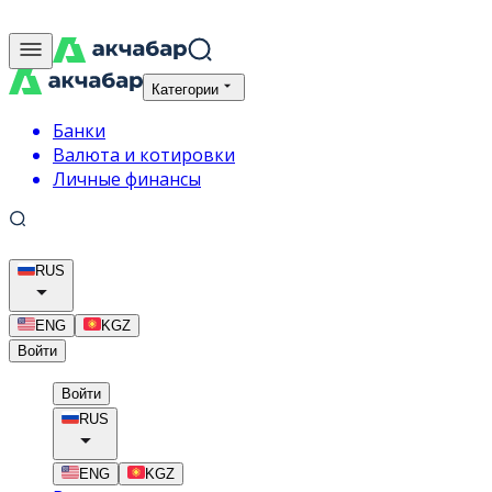
Категории
Банки
Валюта и котировки
Личные финансы
RUS
ENG
KGZ
Войти
Войти
RUS
ENG
KGZ