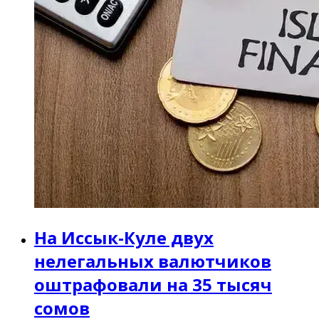
На Иссык-Куле двух
нелегальных валютчиков
оштрафовали на 35 тысяч
сомов