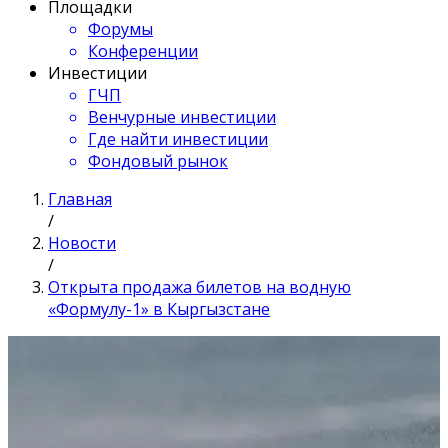
Площадки
Форумы
Конференции
Инвестиции
ГЧП
Венчурные инвестиции
Где найти инвестиции
Фондовый рынок
Главная
/
Новости
/
Открыта продажа билетов на водную
«Формулу-1» в Кыргызстане