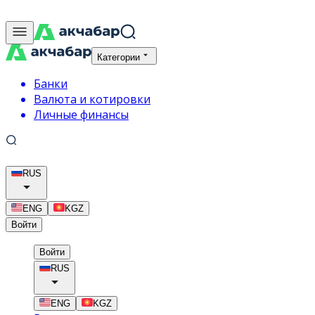
Категории
Банки
Валюта и котировки
Личные финансы
RUS
ENG
KGZ
Войти
Войти
RUS
ENG
KGZ