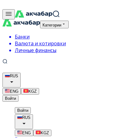
Категории
Банки
Валюта и котировки
Личные финансы
RUS
ENG
KGZ
Войти
Войти
RUS
ENG
KGZ