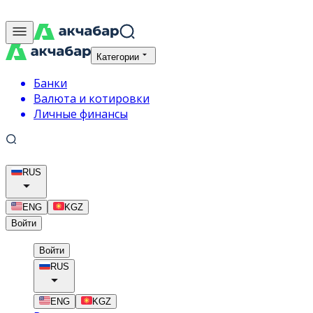
Категории
Банки
Валюта и котировки
Личные финансы
RUS
ENG
KGZ
Войти
Войти
RUS
ENG
KGZ