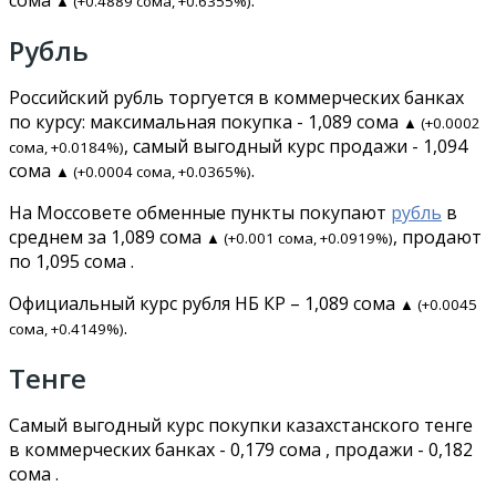
▲ (+0.4889 сома, +0.6355%)
Рубль
Российский рубль торгуется в коммерческих банках
по курсу: максимальная покупка - 1,089 сома
▲ (+0.0002
, самый выгодный курс продажи - 1,094
сома, +0.0184%)
сома
.
▲ (+0.0004 сома, +0.0365%)
На Моссовете обменные пункты покупают
рубль
в
среднем за 1,089 сома
, продают
▲ (+0.001 сома, +0.0919%)
по 1,095 сома .
Официальный курс рубля НБ КР – 1,089 сома
▲ (+0.0045
.
сома, +0.4149%)
Тенге
Самый выгодный курс покупки казахстанского тенге
в коммерческих банках - 0,179 сома , продажи - 0,182
сома .