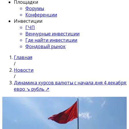
Площадки
Форумы
Конференции
Инвестиции
ГЧП
Венчурные инвестиции
Где найти инвестиции
Фондовый рынок
Главная
/
Новости
/
Динамика курсов валюты с начала дня 4 декабря:
евро ↘ рубль ↗