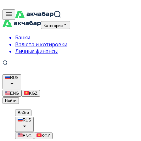
Категории
Банки
Валюта и котировки
Личные финансы
RUS
ENG
KGZ
Войти
Войти
RUS
ENG
KGZ