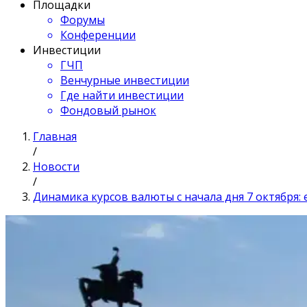
Площадки
Форумы
Конференции
Инвестиции
ГЧП
Венчурные инвестиции
Где найти инвестиции
Фондовый рынок
Главная
/
Новости
/
Динамика курсов валюты с начала дня 7 октября: 