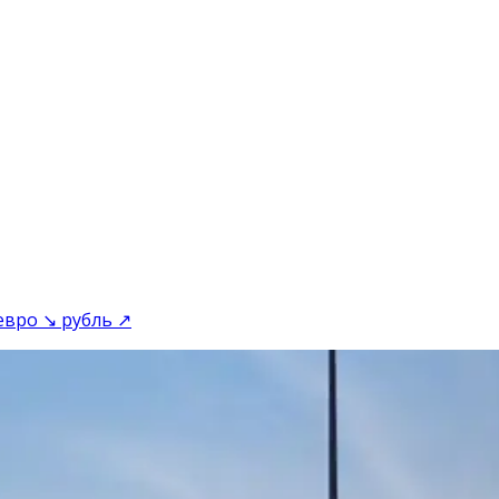
евро ↘ рубль ↗