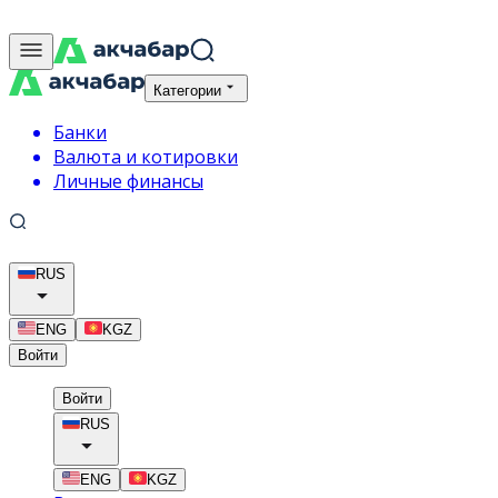
Категории
Банки
Валюта и котировки
Личные финансы
RUS
ENG
KGZ
Войти
Войти
RUS
ENG
KGZ