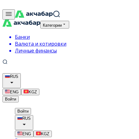
Категории
Банки
Валюта и котировки
Личные финансы
RUS
ENG
KGZ
Войти
Войти
RUS
ENG
KGZ