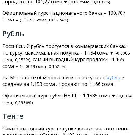
, продают по 101,27 сома
.
▼ (-0,02 сома, -0,0197%)
Официальный курс Национального банка – 100,707
сома
.
▲ (+0.1281 сома, +0.1274%)
Рубль
Российский рубль торгуется в коммерческих банках
по курсу: максимальная покупка - 1,154 сома
▼ (-0,0006
, самый выгодный курс продажи - 1,165
сома, -0,052%)
сома
.
▼ (-0,0019 сома, -0,1625%)
На Моссовете обменные пункты покупают
рубль
в
среднем за 1,153 сома , продают по 1,166 сома .
Официальный курс рубля НБ КР – 1,1585 сома
▼ (-0,0034
.
сома, -0,2926%)
Тенге
Самый выгодный курс покупки казахстанского тенге