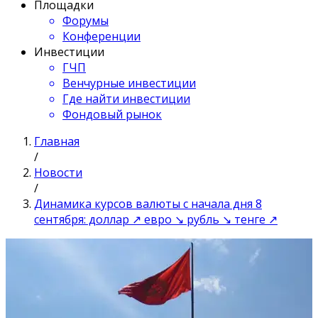
Площадки
Форумы
Конференции
Инвестиции
ГЧП
Венчурные инвестиции
Где найти инвестиции
Фондовый рынок
Главная
/
Новости
/
Динамика курсов валюты с начала дня 8
сентября: доллар ↗ евро ↘ рубль ↘ тенге ↗