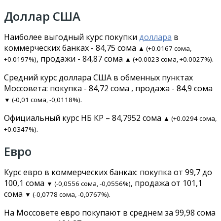
Доллар США
Наиболее выгодный курс покупки
доллара
в
коммерческих банках - 84,75 сома
▲ (+0.0167 сома,
, продажи - 84,87 сома
.
+0.0197%)
▲ (+0.0023 сома, +0.0027%)
Средний курс доллара США в обменных пунктах
Моссовета: покупка - 84,72 сома , продажа - 84,9 сома
.
▼ (-0,01 сома, -0,0118%)
Официальный курс НБ КР – 84,7952 сома
▲ (+0.0294 сома,
.
+0.0347%)
Евро
Курс евро в коммерческих банках: покупка от 99,7 до
100,1 сома
, продажа от 101,1
▼ (-0,0556 сома, -0,0556%)
сома
.
▼ (-0,0778 сома, -0,0767%)
На Моссовете евро покупают в среднем за 99,98 сома