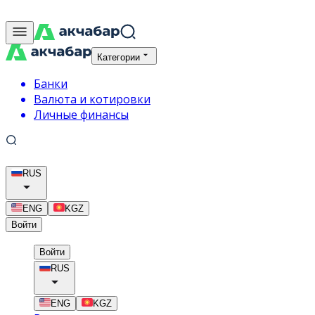
Категории
Банки
Валюта и котировки
Личные финансы
RUS
ENG
KGZ
Войти
Войти
RUS
ENG
KGZ