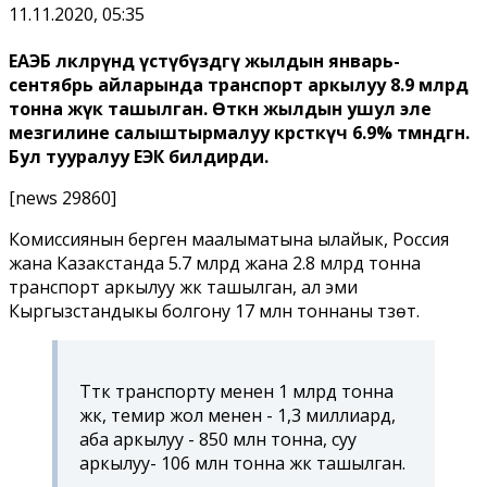
11.11.2020, 05:35
ЕАЭБ өлкөлөрүндө үстүбүздөгү жылдын январь-
сентябрь айларында транспорт аркылуу 8.9 млрд
тонна жүк ташылган. Өткөн жылдын ушул эле
мезгилине салыштырмалуу көрсөткүч 6.9% төмөндөгөн.
Бул тууралуу ЕЭК билдирди.
[news 29860]
Комиссиянын берген маалыматына ылайык, Россия
жана Казакстанда 5.7 млрд жана 2.8 млрд тонна
транспорт аркылуу жүк ташылган, ал эми
Кыргызстандыкы болгону 17 млн тоннаны түзөт.
Түтүк транспорту менен 1 млрд тонна
жүк, темир жол менен - 1,3 миллиард,
аба аркылуу - 850 млн тонна, суу
аркылуу- 106 млн тонна жүк ташылган.