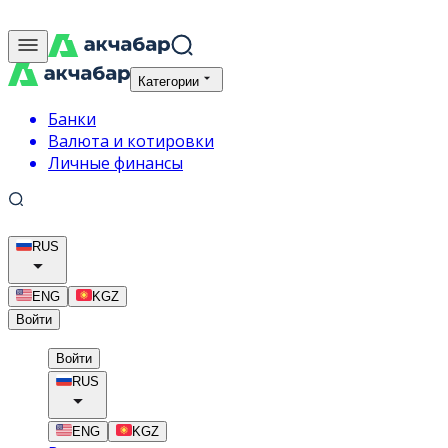
Категории
Банки
Валюта и котировки
Личные финансы
RUS
ENG
KGZ
Войти
Войти
RUS
ENG
KGZ