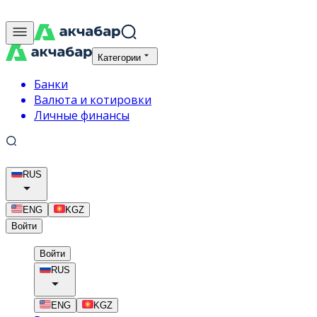
Категории
Банки
Валюта и котировки
Личные финансы
RUS
ENG
KGZ
Войти
Войти
RUS
ENG
KGZ