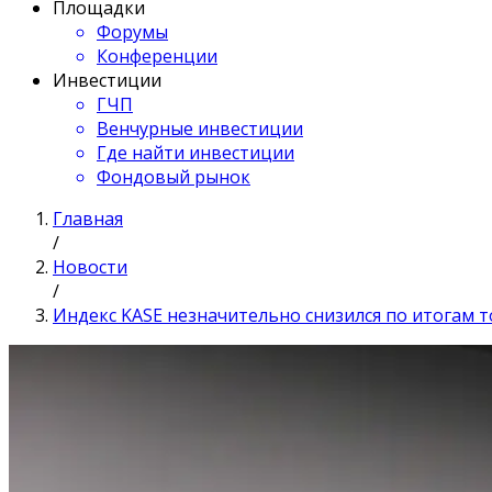
Площадки
Форумы
Конференции
Инвестиции
ГЧП
Венчурные инвестиции
Где найти инвестиции
Фондовый рынок
Главная
/
Новости
/
Индекс KASE незначительно снизился по итогам то