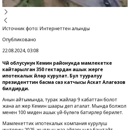
Источник фото
:
Интернеттен алынды
Опубликовано
22.08.2024, 03:08
Чүй облусунун Кемин районунда мамлекетке
кайтарылган 350 гектардан ашык жерге
ипотекалык үйлөр курулат. Бул тууралуу
президенттин басма сөз катчысы Аскат Алагөзов
билдирди.
Анын айтымында, турак жайлар 9 кабаттан болот
жана ал жер Кемин шаары деп аталат. Мында болжол
менен 100 миңден ашык үй-бүлөгө батирлер берилет.
Мамлекеттик ипотекалык компания курулуш
иштерин 2025-жылдын жаз айларында баштайт.