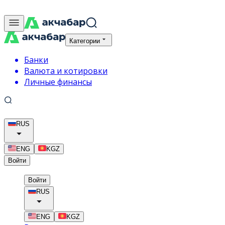
Категории
Банки
Валюта и котировки
Личные финансы
RUS
ENG
KGZ
Войти
Войти
RUS
ENG
KGZ