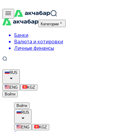
Категории
Банки
Валюта и котировки
Личные финансы
RUS
ENG
KGZ
Войти
Войти
RUS
ENG
KGZ