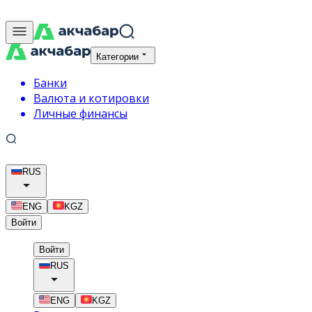
Категории
Банки
Валюта и котировки
Личные финансы
RUS
ENG
KGZ
Войти
Войти
RUS
ENG
KGZ