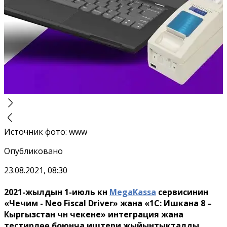
Источник фото
:
www
Опубликовано
23.08.2021, 08:30
2021-жылдын 1-июль күнү
MegaKassa
сервисинин
«Чечим - Neo Fiscal Driver» жана «1С: Ишкана 8 –
Кыргызстан үчүн чекене» интеграция жана
тестирлөө боюнча иштери жыйынтыкталды.