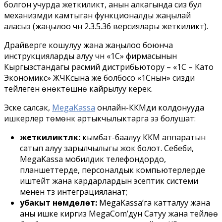
болгон учурда жеткиликтүү, анын алкагында сиз бул
механизмди камтыган функционалды жаңылай
аласыз (жаңылоо үчүн 2.3.5.36 версиялары жеткиликтүү).
Драйверге кошулуу жана жаңылоо боюнча
инструкцияларды алуу үчүн «1С» фирмасынын
Кыргызстандагы расмий дистрибьютору – «1С – Като
Экономикс» ЖЧКсына же болбосо «1Снын» сизди
тейлеген өнөктөшүнө кайрылуу керек.
Эске салсак,
MegaKassa
онлайн-ККМди колдонууда
ишкерлер төмөнкү артыкчылыктарга ээ болушат:
жеткиликтүүлүк:
кымбат-баалуу ККМ аппаратын
сатып алуу зарылчылыгы жок болот. Себеби,
MegaKassa мобилдик телефондордо,
планшеттерде, персоналдык компьютерлерде
иштейт жана кардарлардын эсептик системи
менен түз интеграцияланат;
убакыт үнөмдөлөт:
MegaKassa’га катталуу жана
аны ишке киргизүү MegaCom’дун Сатуу жана тейлөө