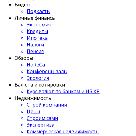
Видео
Подкасты
Личные финансы
Экономия
Кредиты
Ипотека
Налоги
Пенсия
Обзоры
HoReCa
Конференц-залы
Экология
Валюта и котировки
Курс валют по банкам и НБ КР
Недвижимость
Строй компании
Цены
Строим сами
Экспертиза
Коммерческая недвижимость