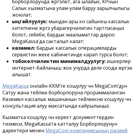
борборлорунда жүргүзүлөт, ага ылайык, КРнын
Салык кызматына улам-улам баруу зарылчылыгы
жоюлат;
ыңгайлуулук:
мындан ары күн сайынкы кассалык
китепчени жүргүзүү убарагерчилигин тартпасаңыз
болот, себеби, бардык маалыматтар дароо
MegaKassa’да сакталып калат;
көзөмөл:
бардык кассалык операцияларды
сервистин жеке кабинетинде карап турса болот;
тобокелчиликтин минималдуулугу:
ишкерлер
интернет-байланыш жок учурда деле соода жүргүзө
алышат.
MegaKassa
онлайн-ККМ’ге кошулуу үчүн MegaCom’дун
Сатуу жана тейлөө борборлоруна прораммаланган
Көзөмөл-кассалык машинанын тейлөөсүнө кошулуу үчүн
консультация алуу максатында кайрылыңыз.
Кызматка кошулуу үчүн керектүү документтердин
тизмеси, MegaKassa’га катталуу Борборлорунун
даректери менен
MegaCom компаниясынын расмий