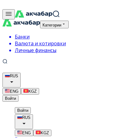
Категории
Банки
Валюта и котировки
Личные финансы
RUS
ENG
KGZ
Войти
Войти
RUS
ENG
KGZ