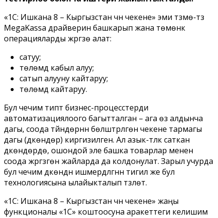
«1С: Ишкана 8 – Кыргызстан үчүн чекене» эми түзмө-түз
MegaKassa драйверин башкарып жана төмөнкү
операцияларды жүргүзө алат:
сатуу;
төлөмдүү кабыл алуу;
сатып алууну кайтаруу;
төлөмдү кайтаруу.
Бул чечим типтүү бизнес-процесстерди
автоматизациялоого багытталган – ага өз алдынча
дагы, соода түйүндөрүнүн бөлүштүрүлгөн чекене тармагы
дагы (дүкөндөр) киргизилген. Ал азык-түлүк саткан
дүкөндөрдө, ошондой эле башка товарлар менен
соода жүргүзгөн жайларда да колдонулат. Зарыл учурда
бул чечим дүкөндүн ишмердүүлүгүнүн тигил же бул
технологиясына ылайыкталып түзүлөт.
«1С: Ишкана 8 – Кыргызстан үчүн чекене» жаңы
функционалы «1С» коштоосуна аракеттеги келишим