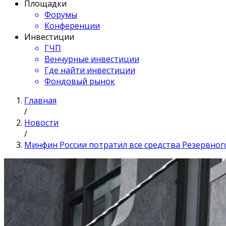
Площадки
Форумы
Конференции
Инвестиции
ГЧП
Венчурные инвестиции
Где найти инвестиции
Фондовый рынок
Главная
/
Новости
/
Минфин России потратил все средства Резервног