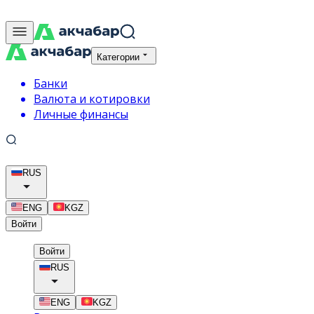
Категории
Банки
Валюта и котировки
Личные финансы
RUS
ENG
KGZ
Войти
Войти
RUS
ENG
KGZ