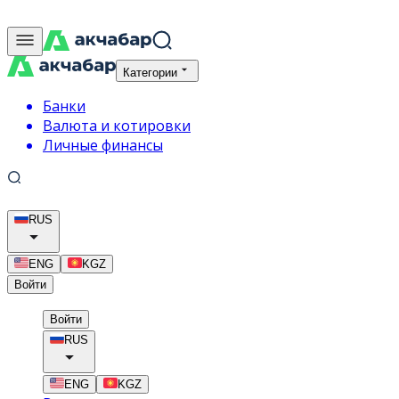
Категории
Банки
Валюта и котировки
Личные финансы
RUS
ENG
KGZ
Войти
Войти
RUS
ENG
KGZ