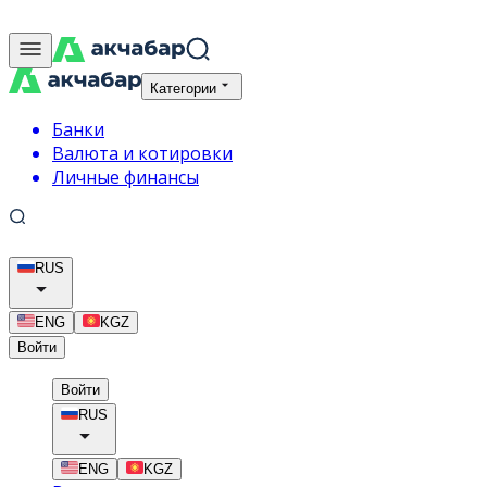
Категории
Банки
Валюта и котировки
Личные финансы
RUS
ENG
KGZ
Войти
Войти
RUS
ENG
KGZ