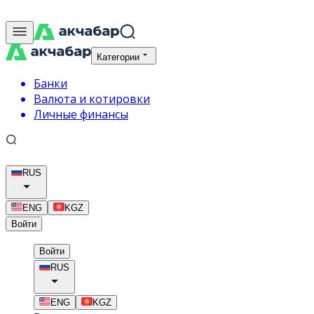
Категории
Банки
Валюта и котировки
Личные финансы
RUS
ENG
KGZ
Войти
Войти
RUS
ENG
KGZ