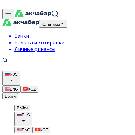
Категории
Банки
Валюта и котировки
Личные финансы
RUS
ENG
KGZ
Войти
Войти
RUS
ENG
KGZ