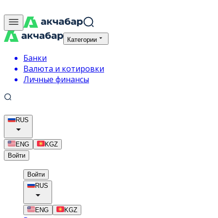
Категории
Банки
Валюта и котировки
Личные финансы
RUS
ENG
KGZ
Войти
Войти
RUS
ENG
KGZ