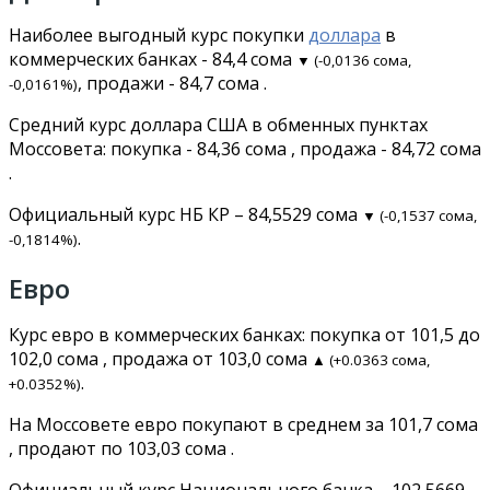
Наиболее выгодный курс покупки
доллара
в
коммерческих банках - 84,4 сома
▼ (-0,0136 сома,
, продажи - 84,7 сома .
-0,0161%)
Средний курс доллара США в обменных пунктах
Моссовета: покупка - 84,36 сома , продажа - 84,72 сома
.
Официальный курс НБ КР – 84,5529 сома
▼ (-0,1537 сома,
.
-0,1814%)
Евро
Курс евро в коммерческих банках: покупка от 101,5 до
102,0 сома , продажа от 103,0 сома
▲ (+0.0363 сома,
.
+0.0352%)
На Моссовете евро покупают в среднем за 101,7 сома
, продают по 103,03 сома .
Официальный курс Национального банка – 102,5669