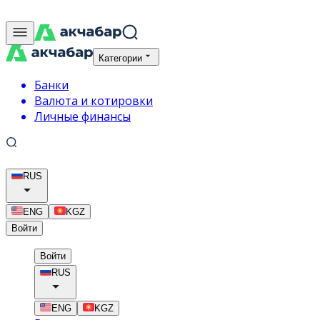
Категории
Банки
Валюта и котировки
Личные финансы
RUS
ENG
KGZ
Войти
Войти
RUS
ENG
KGZ