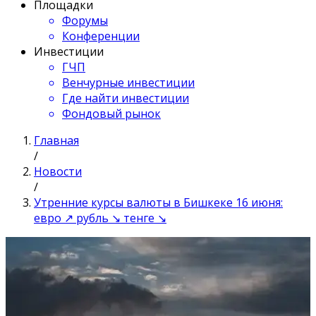
Площадки
Форумы
Конференции
Инвестиции
ГЧП
Венчурные инвестиции
Где найти инвестиции
Фондовый рынок
Главная
/
Новости
/
Утренние курсы валюты в Бишкеке 16 июня:
евро ↗ рубль ↘ тенге ↘