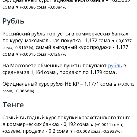
сома
.
▼ (-0,0086 сома, -0,0084%)
Рубль
Российский рубль торгуется в коммерческих банках
по курсу: максимальная покупка - 1,172 сома
▼ (-0,0037
, самый выгодный курс продажи - 1,177
сома, -0,3167%)
сома
.
▼ (-0,0015 сома, -0,1267%)
На Моссовете обменные пункты покупают
рубль
в
среднем за 1,164 сома , продают по 1,179 сома .
Официальный курс рубля НБ КР – 1,1771 сома
▲ (+0.0043
.
сома, +0.3666%)
Тенге
Самый выгодный курс покупки казахстанского тенге
в коммерческих банках - 0,192 сома
▲ (+0.0011 сома,
, продажи - 0,2 сома
.
+0.586%)
▼ (-0,0008 сома, -0,3933%)