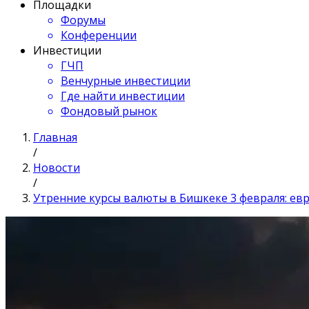
Площадки
Форумы
Конференции
Инвестиции
ГЧП
Венчурные инвестиции
Где найти инвестиции
Фондовый рынок
Главная
/
Новости
/
Утренние курсы валюты в Бишкеке 3 февраля: евр