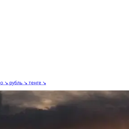
о ↘ рубль ↘ тенге ↘