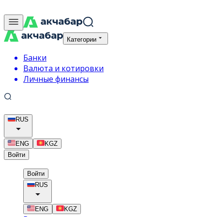
Категории
Банки
Валюта и котировки
Личные финансы
RUS
ENG
KGZ
Войти
Войти
RUS
ENG
KGZ