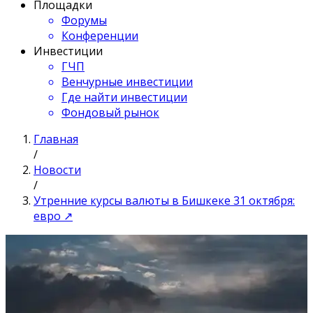
Площадки
Форумы
Конференции
Инвестиции
ГЧП
Венчурные инвестиции
Где найти инвестиции
Фондовый рынок
Главная
/
Новости
/
Утренние курсы валюты в Бишкеке 31 октября:
евро ↗