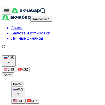
Категории
Банки
Валюта и котировки
Личные финансы
RUS
ENG
KGZ
Войти
Войти
RUS
ENG
KGZ