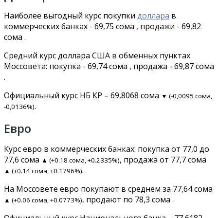
Наиболее выгодный курс покупки
доллара
в
коммерческих банках - 69,75 сома , продажи - 69,82
сома .
Средний курс доллара США в обменных пунктах
Моссовета: покупка - 69,74 сома , продажа - 69,87 сома
.
Официальный курс НБ КР – 69,8068 сома
▼ (-0,0095 сома,
.
-0,0136%)
Евро
Курс евро в коммерческих банках: покупка от 77,0 до
77,6 сома
, продажа от 77,7 сома
▲ (+0.18 сома, +0.2335%)
.
▲ (+0.14 сома, +0.1796%)
На Моссовете евро покупают в среднем за 77,64 сома
, продают по 78,3 сома .
▲ (+0.06 сома, +0.0773%)
Официальный курс Национального банка – 77,6182