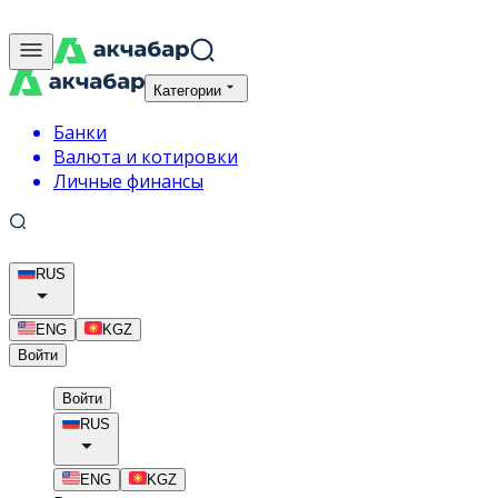
Категории
Банки
Валюта и котировки
Личные финансы
RUS
ENG
KGZ
Войти
Войти
RUS
ENG
KGZ