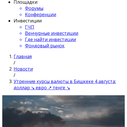
Площадки
Форумы
Конференции
Инвестиции
ГЧП
Венчурные инвестиции
Где найти инвестиции
Фондовый рынок
Главная
/
Новости
/
Утренние курсы валюты в Бишкеке 4 августа:
доллар ↘ евро ↗ тенге ↘