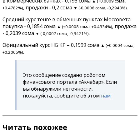
в коммерческих банках - 0,193 сома
▲ (+0.0009 сома,
, продажи - 0,2 сома
.
+0.4782%)
▼ (-0,0006 сома, -0,2943%)
Средний курс тенге в обменных пунктах Моссовета:
покупка - 0,1854 сома
, продажа
▲ (+0.0008 сома, +0.4334%)
- 0,2039 сома
.
▼ (-0,0007 сома, -0,3421%)
Официальный курс НБ КР – 0,1999 сома
▲ (+0.0004 сома,
.
+0.2005%)
Это сообщение создано роботом
финансового портала «Акчабар». Если
вы обнаружили неточности,
пожалуйста, сообщите об этом
нам
.
Читать похожее