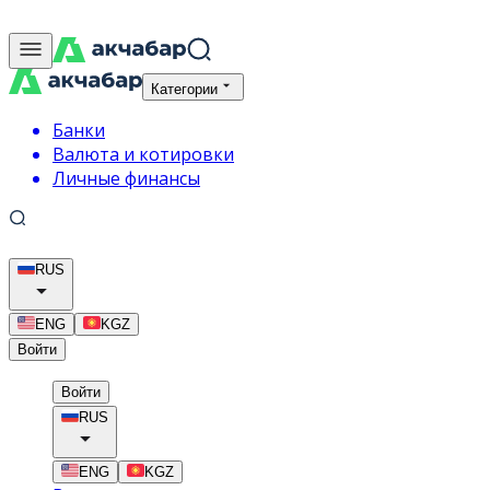
Категории
Банки
Валюта и котировки
Личные финансы
RUS
ENG
KGZ
Войти
Войти
RUS
ENG
KGZ