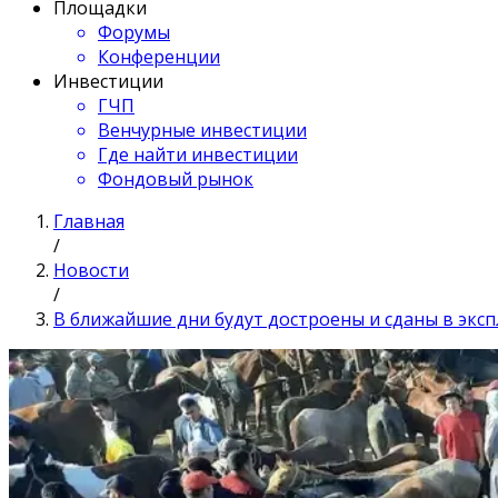
Площадки
Форумы
Конференции
Инвестиции
ГЧП
Венчурные инвестиции
Где найти инвестиции
Фондовый рынок
Главная
/
Новости
/
В ближайшие дни будут достроены и сданы в экс