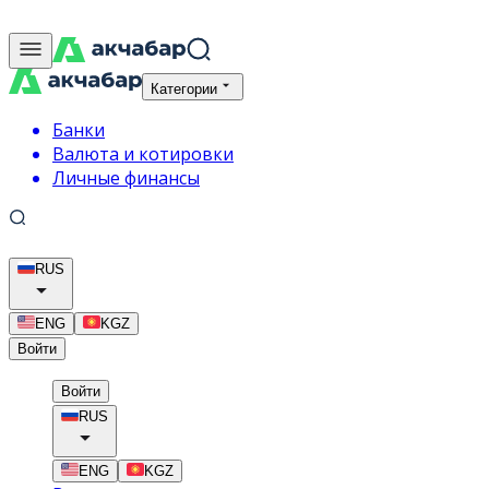
Категории
Банки
Валюта и котировки
Личные финансы
RUS
ENG
KGZ
Войти
Войти
RUS
ENG
KGZ