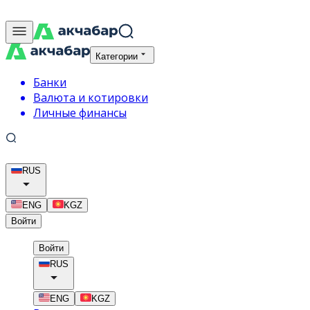
Категории
Банки
Валюта и котировки
Личные финансы
RUS
ENG
KGZ
Войти
Войти
RUS
ENG
KGZ