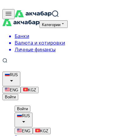
Категории
Банки
Валюта и котировки
Личные финансы
RUS
ENG
KGZ
Войти
Войти
RUS
ENG
KGZ