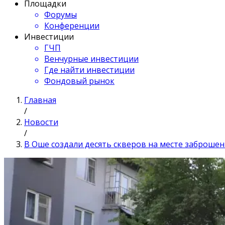
Площадки
Форумы
Конференции
Инвестиции
ГЧП
Венчурные инвестиции
Где найти инвестиции
Фондовый рынок
Главная
/
Новости
/
В Оше создали десять скверов на месте заброше