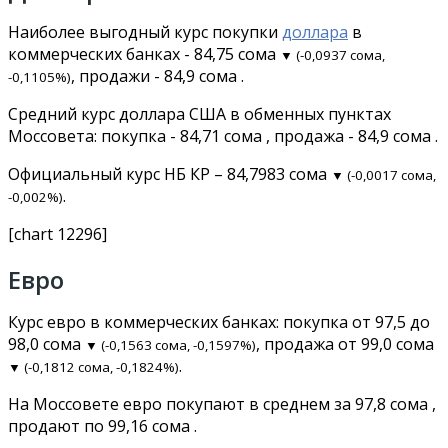
Наиболее выгодный курс покупки
доллара
в
коммерческих банках - 84,75 сома
▼ (-0,0937 сома,
, продажи - 84,9 сома .
-0,1105%)
Средний курс доллара США в обменных пунктах
Моссовета: покупка - 84,71 сома , продажа - 84,9 сома .
Официальный курс НБ КР – 84,7983 сома
▼ (-0,0017 сома,
.
-0,002%)
[chart 12296]
Евро
Курс евро в коммерческих банках: покупка от 97,5 до
98,0 сома
, продажа от 99,0 сома
▼ (-0,1563 сома, -0,1597%)
.
▼ (-0,1812 сома, -0,1824%)
На Моссовете евро покупают в среднем за 97,8 сома ,
продают по 99,16 сома .