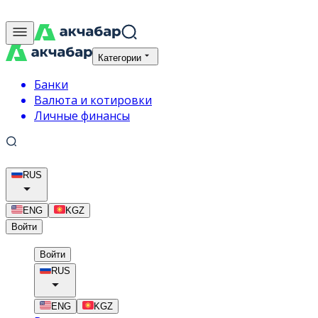
Категории
Банки
Валюта и котировки
Личные финансы
RUS
ENG
KGZ
Войти
Войти
RUS
ENG
KGZ