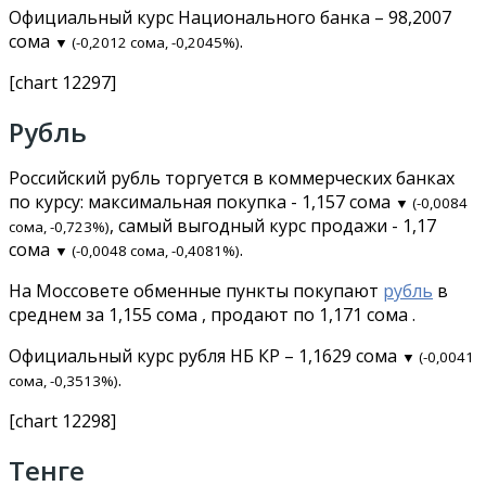
Официальный курс Национального банка – 98,2007
сома
.
▼ (-0,2012 сома, -0,2045%)
[chart 12297]
Рубль
Российский рубль торгуется в коммерческих банках
по курсу: максимальная покупка - 1,157 сома
▼ (-0,0084
, самый выгодный курс продажи - 1,17
сома, -0,723%)
сома
.
▼ (-0,0048 сома, -0,4081%)
На Моссовете обменные пункты покупают
рубль
в
среднем за 1,155 сома , продают по 1,171 сома .
Официальный курс рубля НБ КР – 1,1629 сома
▼ (-0,0041
.
сома, -0,3513%)
[chart 12298]
Тенге