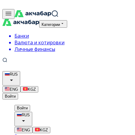
Категории
Банки
Валюта и котировки
Личные финансы
RUS
ENG
KGZ
Войти
Войти
RUS
ENG
KGZ