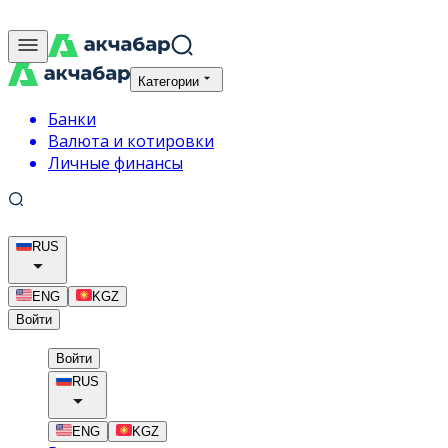
Категории
Банки
Валюта и котировки
Личные финансы
RUS
ENG
KGZ
Войти
Войти
RUS
ENG
KGZ