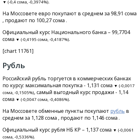
.
▼ (-0,4 сома, -0,3974%)
На Моссовете евро покупают в среднем за 98,91 сома
, продают по 100,27 сома .
Официальный курс Национального банка – 99,7704
сома
.
▼ (-0,4195 сома, -0,4187%)
[chart 11761]
Рубль
Российский рубль торгуется в коммерческих банках
по курсу: максимальная покупка - 1,131 сома
▼ (-0,0017
, самый выгодный курс продажи - 1,14
сома, -0,1505%)
сома
.
▼ (-0,0047 сома, -0,4086%)
На Моссовете обменные пункты покупают
рубль
в
среднем за 1,128 сома , продают по 1,146 сома .
Официальный курс рубля НБ КР – 1,137 сома
▼ (-0,0061
.
сома, -0,5336%)