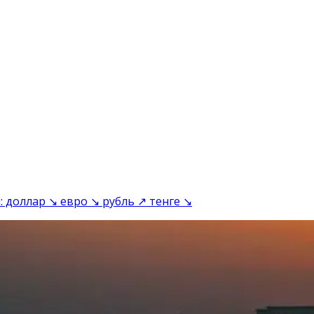
: доллар ↘ евро ↘ рубль ↗ тенге ↘