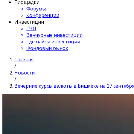
Площадки
Форумы
Конференции
Инвестиции
ГЧП
Венчурные инвестиции
Где найти инвестиции
Фондовый рынок
Главная
/
Новости
/
Вечерние курсы валюты в Бишкеке на 27 сентября