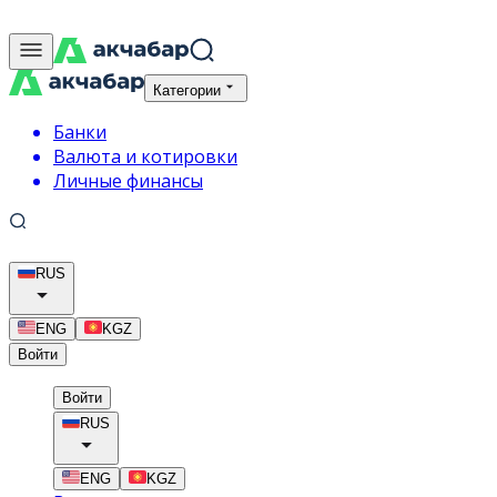
Категории
Банки
Валюта и котировки
Личные финансы
RUS
ENG
KGZ
Войти
Войти
RUS
ENG
KGZ