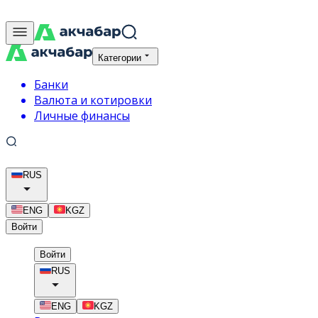
Категории
Банки
Валюта и котировки
Личные финансы
RUS
ENG
KGZ
Войти
Войти
RUS
ENG
KGZ