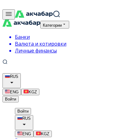
Категории
Банки
Валюта и котировки
Личные финансы
RUS
ENG
KGZ
Войти
Войти
RUS
ENG
KGZ