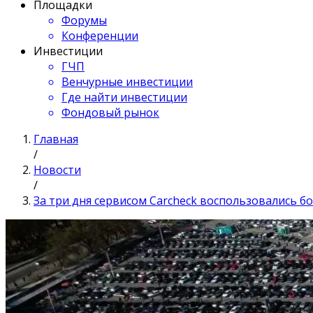
Площадки
Форумы
Конференции
Инвестиции
ГЧП
Венчурные инвестиции
Где найти инвестиции
Фондовый рынок
Главная
/
Новости
/
За три дня сервисом Carcheck воспользовались бо