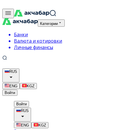
Категории
Банки
Валюта и котировки
Личные финансы
RUS
ENG
KGZ
Войти
Войти
RUS
ENG
KGZ