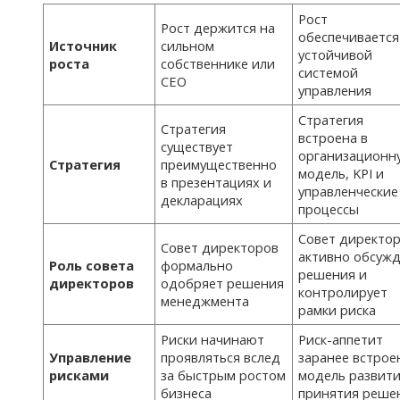
Рост
Рост держится на
обеспечивается
Источник
сильном
устойчивой
роста
собственнике или
системой
CEO
управления
Стратегия
Стратегия
встроена в
существует
организационн
Стратегия
преимущественно
модель, KPI и
в презентациях и
управленческие
декларациях
процессы
Совет директо
Совет директоров
активно обсуж
Роль совета
формально
решения и
директоров
одобряет решения
контролирует
менеджмента
рамки риска
Риски начинают
Риск-аппетит
Управление
проявляться вслед
заранее встрое
рисками
за быстрым ростом
модель развити
бизнеса
принятия реше