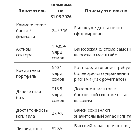
Значение
Показатель
на
Почему это важно
31.03.2026
Коммерческие
Рынок уже достаточно
банки /
24 / 306
сформирован
филиалы
1 489.4
Активы
Банковская система замет
млрд
сектора
выросла в масштабе
сомов
540.1
Рост кредитования требуе
Кредитный
млрд
более зрелого управления
портфель
сомов
рисками (risk governance)
916.5
Доверие клиентов к
Депозитная
млрд
банковской системе остает
база
сомов
высоким
Достаточность
Банки сохраняют
27.4%
капитала
значительный запас капит
Высокий запас прочности 
Ликвидность
92.8%