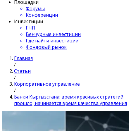
Площадки
Форумы
Конференции
Инвестиции
ГЧП
Венчурные инвестиции
Где найти инвестиции
Фондовый рынок
Главная
/
Статьи
/
Корпоративное управление
/
Банки Кыргызстана: время красивых стратегий
прошло, начинается время качества управления