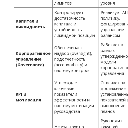
лимитов
уровня
Контролирует
Реализует AL
достаточность
политику,
Капитал и
капитала и
фондировани
ликвидность
устойчивость
управление
ликвидной позиции
балансом
Работает в
Обеспечивает
рамках
Корпоративное
надзор (oversight),
утвержденн
управление
подотчетность
модели
(Governance)
(accountability) и
корпоративн
систему контроля
управления
Утверждает
Отвечает за
ключевые
достижение
KPI и
показатели
установленн
мотивация
эффективности и
показателей 
систему мотивации
выполнение
руководства
планов
Руководит
Не участвует в
текущей