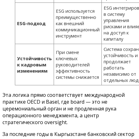
ESG интегриро
ESG используется
в систему
преимущественно
управления
ESG-подход
как внешний
рисками и влия
коммуникационный
на доступ к
инструмент
капиталу
Система сохран
При смене
устойчивость и
Устойчивость
ключевых
продолжает
к кадровым
руководителей
работать
изменениям
эффективность
независимо от
системы снижается
отдельных люд
Эта логика прямо соответствует международной
практике OECD и Basel, где board — это не
церемониальный орган и не продленная рука
операционного менеджмента, а центр
стратегического oversight.
За последние годы в Кыргызстане банковский сектор