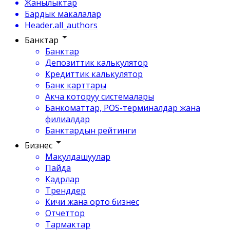
Жанылыктар
Бардык макалалар
Header.all_authors
Банктар
Банктар
Депозиттик калькулятор
Кредиттик калькулятор
Банк карттары
Акча которуу системалары
Банкоматтар, POS-терминалдар жана
филиалдар
Банктардын рейтинги
Бизнес
Макулдашуулар
Пайда
Кадрлар
Тренддер
Кичи жана орто бизнес
Отчеттор
Тармактар