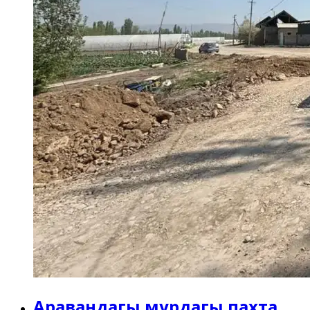
Аравандагы мурдагы пахта