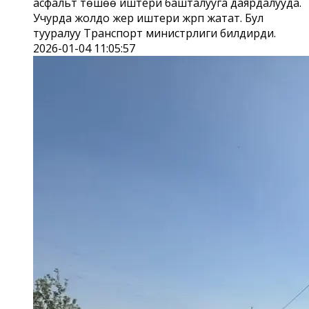
асфальт төшөө иштери башталууга даярдалууда.
Учурда жолдо жер иштери жүрүп жатат. Бул
тууралуу Транспорт министрлиги билдирди.
2026-01-04 11:05:57