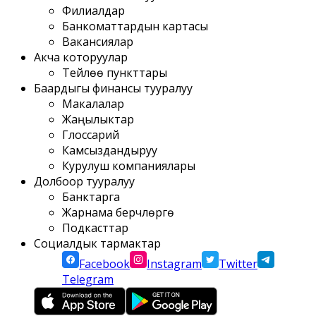
Филиалдар
Банкоматтардын картасы
Вакансиялар
Акча которуулар
Тейлөө пункттары
Баардыгы финансы тууралуу
Макалалар
Жаңылыктар
Глоссарий
Камсыздандыруу
Курулуш компаниялары
Долбоор тууралуу
Банктарга
Жарнама берүүчүлөргө
Подкасттар
Социалдык тармактар
Facebook
Instagram
Twitter
Telegram