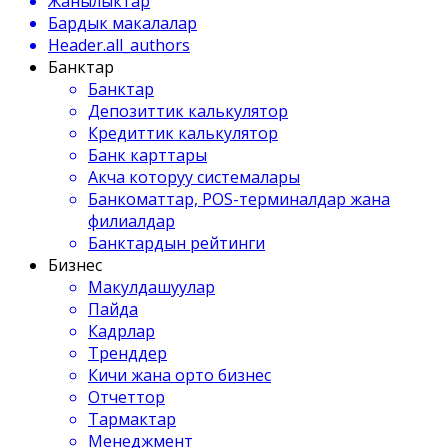
Жанылыктар
Бардык макалалар
Header.all_authors
Банктар
Банктар
Депозиттик калькулятор
Кредиттик калькулятор
Банк карттары
Акча которуу системалары
Банкоматтар, POS-терминалдар жана
филиалдар
Банктардын рейтинги
Бизнес
Макулдашуулар
Пайда
Кадрлар
Тренддер
Кичи жана орто бизнес
Отчеттор
Тармактар
Менеджмент