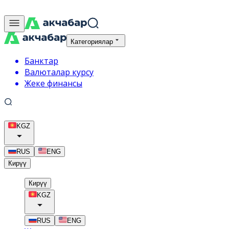
Категориялар
Банктар
Валюталар курсу
Жеке финансы
KGZ
RUS
ENG
Кирүү
Кирүү
KGZ
RUS
ENG