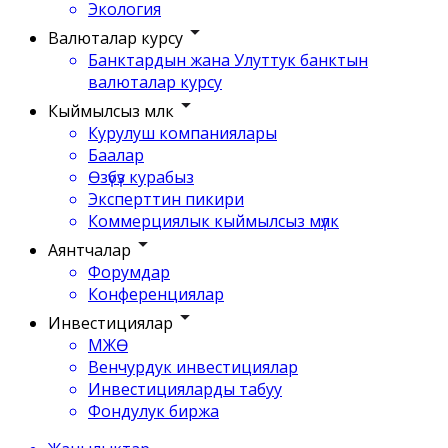
Экология
Валюталар курсу
Банктардын жана Улуттук банктын
валюталар курсу
Кыймылсыз мүлк
Курулуш компаниялары
Баалар
Өзүбүз курабыз
Эксперттин пикири
Коммерциялык кыймылсыз мүлк
Аянтчалар
Форумдар
Конференциялар
Инвестициялар
МЖӨ
Венчурдук инвестициялар
Инвестицияларды табуу
Фондулук биржа