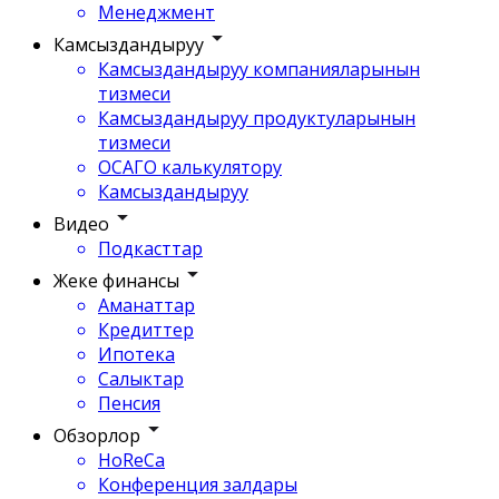
Менеджмент
Камсыздандыруу
Камсыздандыруу компанияларынын
тизмеси
Камсыздандыруу продуктуларынын
тизмеси
ОСАГО калькулятору
Камсыздандыруу
Видео
Подкасттар
Жеке финансы
Аманаттар
Кредиттер
Ипотека
Салыктар
Пенсия
Обзорлор
HoReCa
Конференция залдары