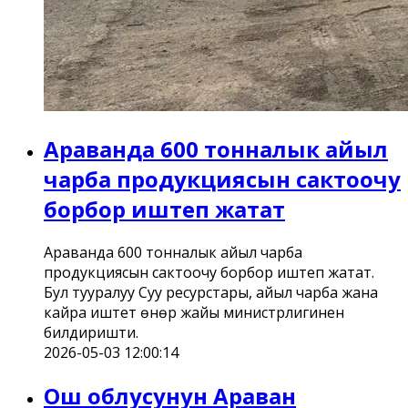
Араванда 600 тонналык айыл
чарба продукциясын сактоочу
борбор иштеп жатат
Араванда 600 тонналык айыл чарба
продукциясын сактоочу борбор иштеп жатат.
Бул тууралуу Суу ресурстары, айыл чарба жана
кайра иштетүү өнөр жайы министрлигинен
билдиришти.
2026-05-03 12:00:14
Ош облусунун Араван