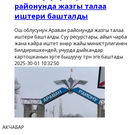
районунда жазгы талаа
иштери башталды
Ош облусунун Араван районунда жазгы талаа
иштери башталды. Суу ресурстары, айыл чарба
жана кайра иштетүү өнөр жайы министрлигинен
билдиришкендей, учурда дыйкандар
картошканын эрте бышуучу түрүн эге баштады
2025-30-01 10:32:50
АКЧАБАР