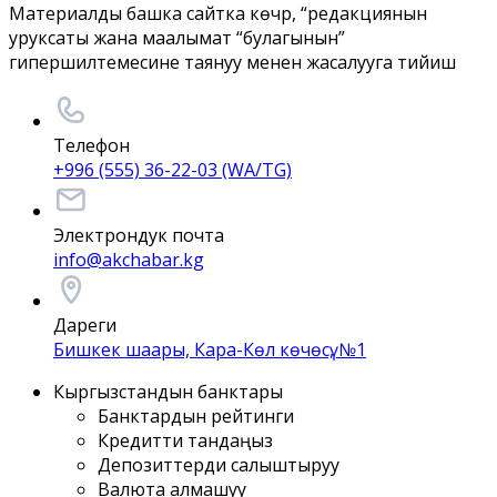
Материалды башка сайтка көчүрүү, “редакциянын
уруксаты жана маалымат “булагынын”
гипершилтемесине таянуу менен жасалууга тийиш
Телефон
+996 (555) 36-22-03 (WA/TG)
Электрондук почта
info@akchabar.kg
Дареги
Бишкек шаары, Кара-Көл көчөсү, №1
Кыргызстандын банктары
Банктардын рейтинги
Кредитти тандаңыз
Депозиттерди салыштыруу
Валюта алмашуу