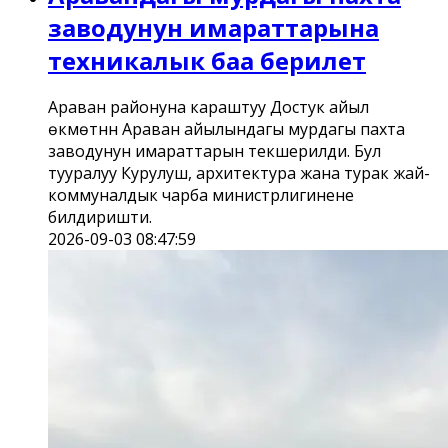
заводунун имараттарына
техникалык баа берилет
Араван районуна караштуу Достук айыл
өкмөтүнүн Араван айылындагы мурдагы пахта
заводунун имараттарын текшерилди. Бул
тууралуу Курулуш, архитектура жана турак жай-
коммуналдык чарба министрлигинене
билдиришти.
2026-09-03 08:47:59