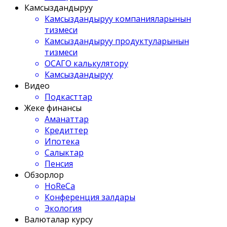
Камсыздандыруу
Камсыздандыруу компанияларынын
тизмеси
Камсыздандыруу продуктуларынын
тизмеси
ОСАГО калькулятору
Камсыздандыруу
Видео
Подкасттар
Жеке финансы
Аманаттар
Кредиттер
Ипотека
Салыктар
Пенсия
Обзорлор
HoReCa
Конференция залдары
Экология
Валюталар курсу