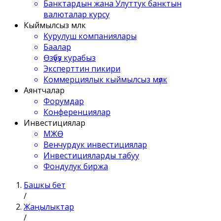
Банктардын жана Улуттук банктын
валюталар курсу
Кыймылсыз мүлк
Курулуш компаниялары
Баалар
Өзүбүз курабыз
Эксперттин пикири
Коммерциялык кыймылсыз мүлк
Аянтчалар
Форумдар
Конференциялар
Инвестициялар
МЖӨ
Венчурдук инвестициялар
Инвестицияларды табуу
Фондулук биржа
Башкы бет
/
Жаңылыктар
/