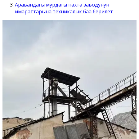
Аравандагы мурдагы пахта заводунун
имараттарына техникалык баа берилет