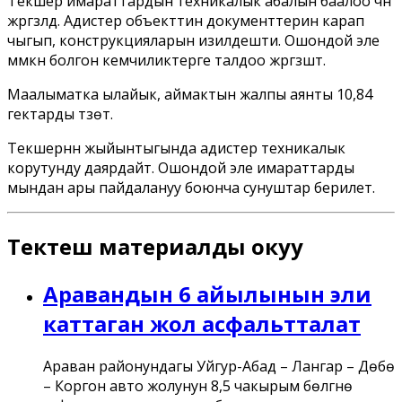
Текшерүү имараттардын техникалык абалын баалоо үчүн
жүргүзүлдү. Адистер объекттин документтерин карап
чыгып, конструкцияларын изилдешти. Ошондой эле
мүмкүн болгон кемчиликтерге талдоо жүргүзүштү.
Маалыматка ылайык, аймактын жалпы аянты 10,84
гектарды түзөт.
Текшерүүнүн жыйынтыгында адистер техникалык
корутунду даярдайт. Ошондой эле имараттарды
мындан ары пайдалануу боюнча сунуштар берилет.
Тектеш материалды окуу
Аравандын 6 айылынын эли
каттаган жол асфальтталат
Араван районундагы Уйгур-Абад – Лангар – Дөбө
– Коргон авто жолунун 8,5 чакырым бөлүгүнө