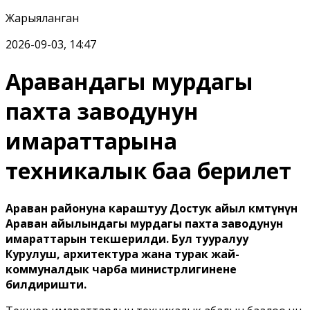
Жарыяланган
2026-09-03, 14:47
Аравандагы мурдагы
пахта заводунун
имараттарына
техникалык баа берилет
Араван районуна караштуу Достук айыл өкмөтүнүн
Араван айылындагы мурдагы пахта заводунун
имараттарын текшерилди. Бул тууралуу
Курулуш, архитектура жана турак жай-
коммуналдык чарба министрлигинене
билдиришти.