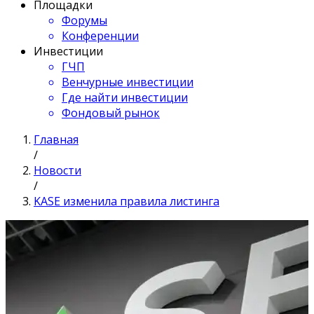
Площадки
Форумы
Конференции
Инвестиции
ГЧП
Венчурные инвестиции
Где найти инвестиции
Фондовый рынок
Главная
/
Новости
/
KASE изменила правила листинга