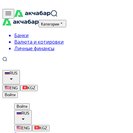
Категории
Банки
Валюта и котировки
Личные финансы
RUS
ENG
KGZ
Войти
Войти
RUS
ENG
KGZ