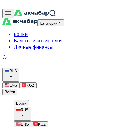
Категории
Банки
Валюта и котировки
Личные финансы
RUS
ENG
KGZ
Войти
Войти
RUS
ENG
KGZ