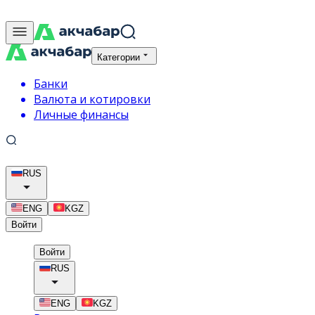
Категории
Банки
Валюта и котировки
Личные финансы
RUS
ENG
KGZ
Войти
Войти
RUS
ENG
KGZ