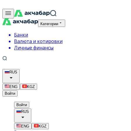
Категории
Банки
Валюта и котировки
Личные финансы
RUS
ENG
KGZ
Войти
Войти
RUS
ENG
KGZ