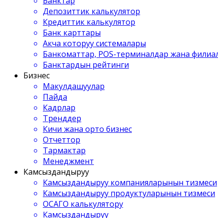
Банктар
Депозиттик калькулятор
Кредиттик калькулятор
Банк карттары
Акча которуу системалары
Банкоматтар, POS-терминалдар жана филиа
Банктардын рейтинги
Бизнес
Макулдашуулар
Пайда
Кадрлар
Тренддер
Кичи жана орто бизнес
Отчеттор
Тармактар
Менеджмент
Камсыздандыруу
Камсыздандыруу компанияларынын тизмеси
Камсыздандыруу продуктуларынын тизмеси
ОСАГО калькулятору
Камсыздандыруу