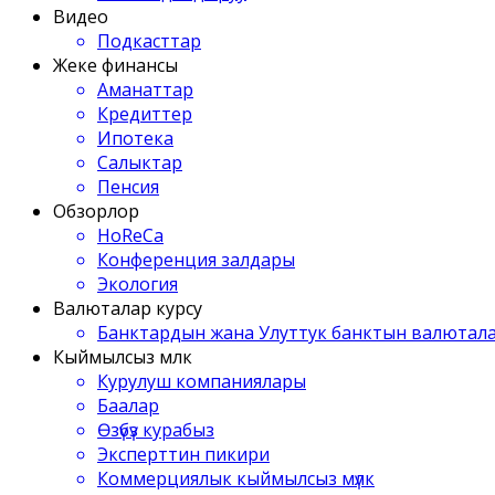
Видео
Подкасттар
Жеке финансы
Аманаттар
Кредиттер
Ипотека
Салыктар
Пенсия
Обзорлор
HoReCa
Конференция залдары
Экология
Валюталар курсу
Банктардын жана Улуттук банктын валютала
Кыймылсыз мүлк
Курулуш компаниялары
Баалар
Өзүбүз курабыз
Эксперттин пикири
Коммерциялык кыймылсыз мүлк