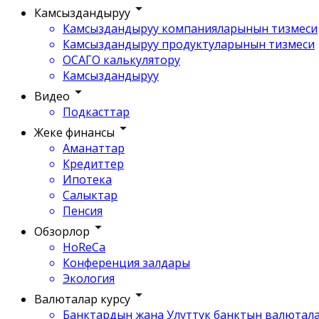
Камсыздандыруу
Камсыздандыруу компанияларынын тизмеси
Камсыздандыруу продуктуларынын тизмеси
ОСАГО калькулятору
Камсыздандыруу
Видео
Подкасттар
Жеке финансы
Аманаттар
Кредиттер
Ипотека
Салыктар
Пенсия
Обзорлор
HoReCa
Конференция залдары
Экология
Валюталар курсу
Банктардын жана Улуттук банктын валютала