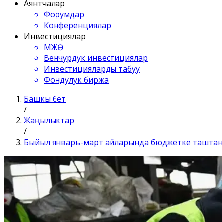
Аянтчалар
Форумдар
Конференциялар
Инвестициялар
МЖӨ
Венчурдук инвестициялар
Инвестицияларды табуу
Фондулук биржа
Башкы бет
/
Жаңылыктар
/
Быйыл январь-март айларында бюджетке таштанды