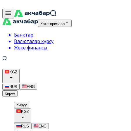
Категориялар
Банктар
Валюталар курсу
Жеке финансы
KGZ
RUS
ENG
Кирүү
Кирүү
KGZ
RUS
ENG