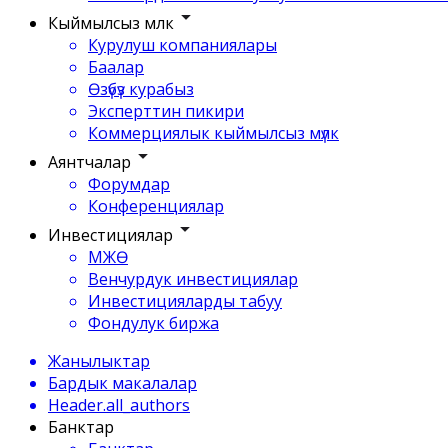
Кыймылсыз мүлк
Курулуш компаниялары
Баалар
Өзүбүз курабыз
Эксперттин пикири
Коммерциялык кыймылсыз мүлк
Аянтчалар
Форумдар
Конференциялар
Инвестициялар
МЖӨ
Венчурдук инвестициялар
Инвестицияларды табуу
Фондулук биржа
Жанылыктар
Бардык макалалар
Header.all_authors
Банктар