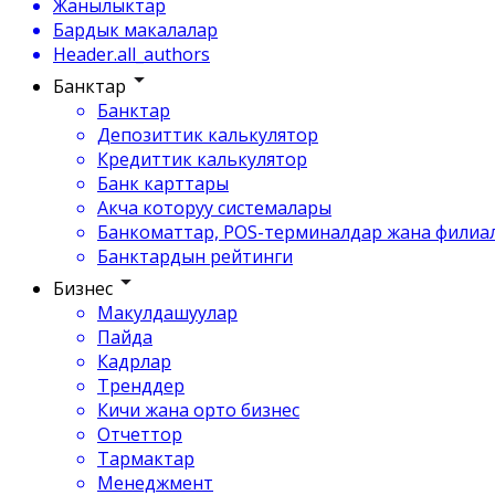
Жанылыктар
Бардык макалалар
Header.all_authors
Банктар
Банктар
Депозиттик калькулятор
Кредиттик калькулятор
Банк карттары
Акча которуу системалары
Банкоматтар, POS-терминалдар жана филиа
Банктардын рейтинги
Бизнес
Макулдашуулар
Пайда
Кадрлар
Тренддер
Кичи жана орто бизнес
Отчеттор
Тармактар
Менеджмент