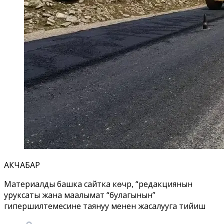
АКЧАБАР
Материалды башка сайтка көчүрүү, “редакциянын
уруксаты жана маалымат “булагынын”
гипершилтемесине таянуу менен жасалууга тийиш