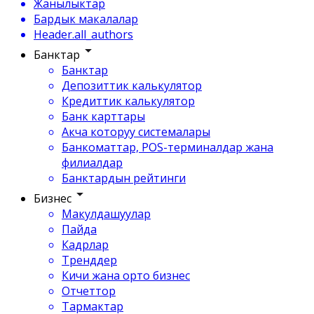
Жанылыктар
Бардык макалалар
Header.all_authors
Банктар
Банктар
Депозиттик калькулятор
Кредиттик калькулятор
Банк карттары
Акча которуу системалары
Банкоматтар, POS-терминалдар жана
филиалдар
Банктардын рейтинги
Бизнес
Макулдашуулар
Пайда
Кадрлар
Тренддер
Кичи жана орто бизнес
Отчеттор
Тармактар