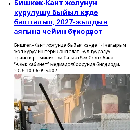
Бишкек-Кант жолунун
курулушу быйыл күздө
башталып, 2027-жылдын
аягына чейин бүткөрүлөт
Бишкек–Кант жолунда быйыл күзүндө 14 чакырым
жол куруу иштери башталат. Бул тууралуу
транспорт министри Талантбек Солтобаев
“Ачык кабинет” медиадолбоорунда билдирди.
2026-10-06 09:54:02