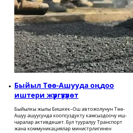
Быйыл Төө-Ашууда оңдоо
иштери жүргүзүлөт
Быйылкы жылы Бишкек–Ош автожолунун Төө-
Ашуу ашуусунда коопсуздукту камсыздоочу иш-
чаралар активдешет. Бул тууралуу Транспорт
жана коммуникациялар министрлигинен