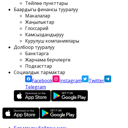
Тейлөө пункттары
Баардыгы финансы тууралуу
Макалалар
Жаңылыктар
Глоссарий
Камсыздандыруу
Курулуш компаниялары
Долбоор тууралуу
Банктарга
Жарнама берүүчүлөргө
Подкасттар
Социалдык тармактар
Facebook
Instagram
Twitter
Telegram