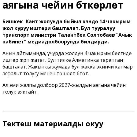
аягына чейин бүткөрүлөт
Бишкек–Кант жолунда быйыл күзүндө 14 чакырым
жол куруу иштери башталат. Бул тууралуу
транспорт министри Талантбек Солтобаев “Ачык
кабинет” медиадолбоорунда билдирди.
Анын айтымында, учурда жолдун 4 чакырым бөлүгүндө
иштер жүрүп жатат. Бул тилке Алматинка тараптан
башталат. Жакынкы жумада бул жакка экинчи катмар
асфальт толугу менен төшөлүп бүтөт.
Ал эми жалпы долбоор 2027-жылдын аягына чейин
толук аяктайт.
Тектеш материалды окуу