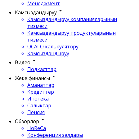
Менеджмент
Камсыздандыруу
Камсыздандыруу компанияларынын
тизмеси
Камсыздандыруу продуктуларынын
тизмеси
ОСАГО калькулятору
Камсыздандыруу
Видео
Подкасттар
Жеке финансы
Аманаттар
Кредиттер
Ипотека
Салыктар
Пенсия
Обзорлор
HoReCa
Конференция залдары