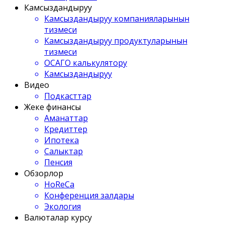
Камсыздандыруу
Камсыздандыруу компанияларынын
тизмеси
Камсыздандыруу продуктуларынын
тизмеси
ОСАГО калькулятору
Камсыздандыруу
Видео
Подкасттар
Жеке финансы
Аманаттар
Кредиттер
Ипотека
Салыктар
Пенсия
Обзорлор
HoReCa
Конференция залдары
Экология
Валюталар курсу