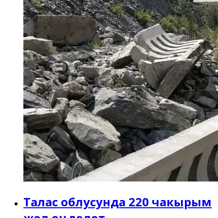
Талас облусунда 220 чакырым
жол оңдолот