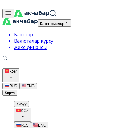
Категориялар
Банктар
Валюталар курсу
Жеке финансы
KGZ
RUS
ENG
Кирүү
Кирүү
KGZ
RUS
ENG