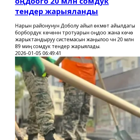
оңдоого 20 млн сомдук
тендер жарыяланды
Нарын районунун Доболу айыл өкмөтү айылдагы
борбордук көчөнүн тротуарын оңдоо жана көчө
жарыктандыруу системасын жаңылоо үчүн 20 млн
89 миң сомдук тендер жарыялады.
2026-01-05 06:49:41