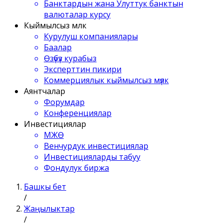
Банктардын жана Улуттук банктын
валюталар курсу
Кыймылсыз мүлк
Курулуш компаниялары
Баалар
Өзүбүз курабыз
Эксперттин пикири
Коммерциялык кыймылсыз мүлк
Аянтчалар
Форумдар
Конференциялар
Инвестициялар
МЖӨ
Венчурдук инвестициялар
Инвестицияларды табуу
Фондулук биржа
Башкы бет
/
Жаңылыктар
/