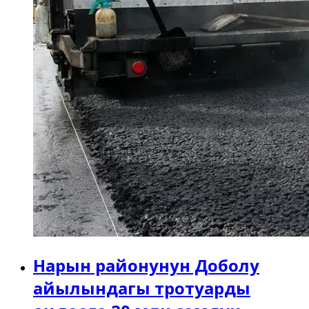
Нарын районунун Доболу
айылындагы тротуарды