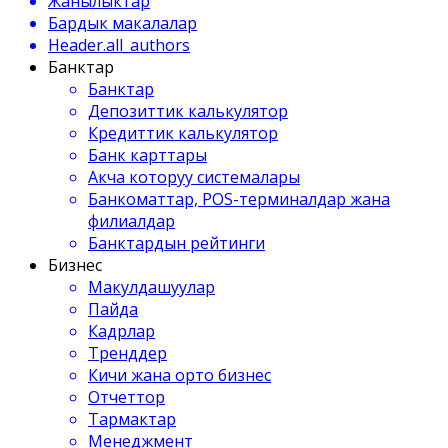
Жанылыктар
Бардык макалалар
Header.all_authors
Банктар
Банктар
Депозиттик калькулятор
Кредиттик калькулятор
Банк карттары
Акча которуу системалары
Банкоматтар, POS-терминалдар жана
филиалдар
Банктардын рейтинги
Бизнес
Макулдашуулар
Пайда
Кадрлар
Тренддер
Кичи жана орто бизнес
Отчеттор
Тармактар
Менеджмент