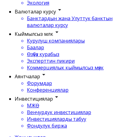
Экология
Валюталар курсу
Банктардын жана Улуттук банктын
валюталар курсу
Кыймылсыз мүлк
Курулуш компаниялары
Баалар
Өзүбүз курабыз
Эксперттин пикири
Коммерциялык кыймылсыз мүлк
Аянтчалар
Форумдар
Конференциялар
Инвестициялар
МЖӨ
Венчурдук инвестициялар
Инвестицияларды табуу
Фондулук биржа