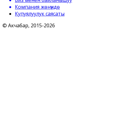
Биз менен байланышуу
Компания жөнүндө
Купуялуулук саясаты
© Акчабар, 2015-
2026