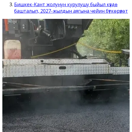
Бишкек-Кант жолунун курулушу быйыл күздө
башталып, 2027-жылдын аягына чейин бүткөрүлөт