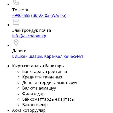
Телефон
+996 (555) 36-22-03 (WA/TG)
Электрондук почта
info@akchabar.kg
Дареги
Бишкек шаары, Кара-Көл көчөсү, №1
Кыргызстандын банктары
Банктардын рейтинги
Кредитти тандаңыз
Депозиттерди салыштыруу
Валюта алмашуу
Филиалдар
Банкоматтардын картасы
Вакансиялар
Акча которуулар