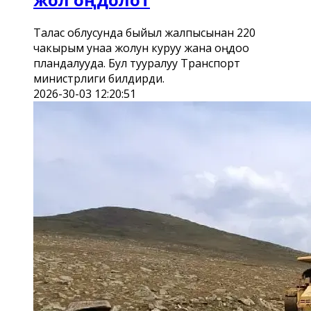
Талас облусунда быйыл жалпысынан 220
чакырым унаа жолун куруу жана оңдоо
пландалууда. Бул тууралуу Транспорт
министрлиги билдирди.
2026-30-03 12:20:51