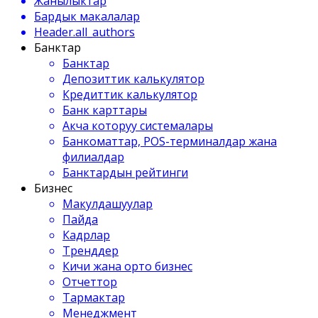
Жанылыктар
Бардык макалалар
Header.all_authors
Банктар
Банктар
Депозиттик калькулятор
Кредиттик калькулятор
Банк карттары
Акча которуу системалары
Банкоматтар, POS-терминалдар жана
филиалдар
Банктардын рейтинги
Бизнес
Макулдашуулар
Пайда
Кадрлар
Тренддер
Кичи жана орто бизнес
Отчеттор
Тармактар
Менеджмент