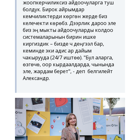
жоопкерчиликсиз айдоочуларга туш
болдук. Бирок айрымдар
кемчиликтерди көргөн жерде биз
келечекти көрөбүз. Дээрлик дароо эле
биз эң мыкты айдоочуларды колдоо
системаларынын бирин ишке
киргиздик – бизде үч деңгээл бар,
кеминде эки адис ар дайым
чакырууда (24/7 иштөө). "Бул аларга,
өзгөчө, оор кырдаалдарда, чынында
эле, жардам берет", - деп белгилейт
Александр.