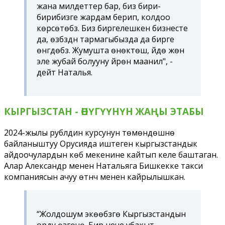
жана милдеттер бар, биз бири-
бирибизге жардам берип, колдоо
көрсөтөбүз. Биз биргелешкен бизнесте
да, өзүбүздүн тармагыбызда да бирге
өнүгүүдөбүз. Жумушта өнөктөш, үйдө жөн
эле жубай болууну үйрөнүү маанилүү", -
дейт Наталья.
КЫРГЫЗСТАН - ӨНҮГҮҮНҮН ЖАҢЫ ЭТАБЫ
2024-жылы рублдин курсунун төмөндөшүнө
байланыштуу Орусияда иштеген кыргызстандык
айдоочулардын көбү мекенине кайтып келе баштаган.
Алар Александр менен Натальяга Бишкекке такси
компаниясын ачуу өтүнүчү менен кайрылышкан.
“Жолдошум экөөбүзгө Кыргызстандын
орду өзгөчө. Бир нече убакыт