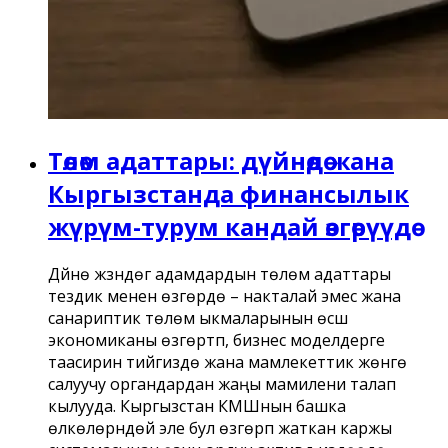
Төлөм адаттары: дүйнөдө жана
Кыргызстанда финансылык
жүрүм-турум кандай өзгөрүүдө
Дүйнө жүзүндөгү адамдардын төлөм адаттары
тездик менен өзгөрүүдө – накталай эмес жана
санариптик төлөм ыкмаларынын өсүшү
экономиканы өзгөртүп, бизнес моделдерге
таасирин тийгизүүдө жана мамлекеттик жөнгө
салуучу органдардан жаңы мамилени талап
кылууда. Кыргызстан КМШнын башка
өлкөлөрүндөй эле бул өзгөрүп жаткан каржы