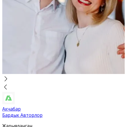
Акчабар
Бардык Авторлор
Жарыяланган