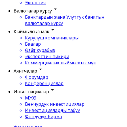
Экология
Валюталар курсу
Банктардын жана Улуттук банктын
валюталар курсу
Кыймылсыз мүлк
Курулуш компаниялары
Баалар
Өзүбүз курабыз
Эксперттин пикири
Коммерциялык кыймылсыз мүлк
Аянтчалар
Форумдар
Конференциялар
Инвестициялар
МЖӨ
Венчурдук инвестициялар
Инвестицияларды табуу
Фондулук биржа