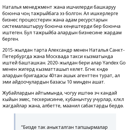
Наталья менеджмент жана ишчилерди башкаруу
боюнча чоң тажрыйбага ээ болгон. Ал ишкерлерге
бизнес процесстерин жана адам ресурстарын
системалаштыруу боюнча кеңештерди берүү боюнча
иштеген. Бул тажрыйба алардын бизнесине жардам
берген.
2015-жылдан тарта Александр менен Наталья Санкт-
Петербургда жана Москвада такси кызматында
иштей башташкан. 2020-жылдан бери алар Yandex Go
менен жигердүү кызматташып келет. Бүгүнкү күндө
алардын бригадасы 40тан ашык агенттен турат, ал
эми айдоочулардын базасы 10 миңден ашат.
Жубайлардын айтымында, чогуу иштөө эч кандай
кыйын эмес, тескерисинче, кубанычтуу учурлар, күлкүлүү
жагдайлар жана, албетте, маанилүү сабактарды берүүдө.
“Бизде так аныкталган тапшырмалар