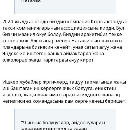
2024-жылдын күзүндө биздин компания Кыргызстандын
такси компанияларынын ассоциациясына кирди. Бул
биз үчүн маанилүү окуя болду. Биздин аракетибиз текке
кеткен жок. Александр менен Натальянын жакынкы
пландарына бизнесин кеңейтүү, унаа сатып алуу жана
Яндекс Go иштеген башка аймактарда жана
өлкөлөрдө жаңы парктарды ачуу кирет.
Ишкер жубайлар жүргүнчүлөрдү ташуу тармагында жаңы
иш баштаган ишкерлерге ачык болууга, өнөктөш
издөөгө, жаңы маалыматтарды изилдөөгө жана эң
негизгиси өз командасына кам көрүүгө кеңеш беришет.
“Чынчыл болуңуздар, айдоочуларды
жана өнөктөштөрдү эч качан