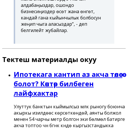
алдабаңыздар, ошондо
бизнесиңиздер өсөт жана өнүгөт,
кандай гана кыйынчылык болбосун
жеңип чыга аласыздар”, - деп
белгилейт жубайлар.
Тектеш материалды окуу
Ипотекага кантип аз акча төлөсө
болот? Көптөр билбеген
лайфхактар
Улуттук банктын кыймылсыз мүлк рыногу боюнча
акыркы изилдөөсү көрсөткөндөй, аянты болжол
менен 54 чарчы метр болгон эки бөлмөлүү батирге
акча топтоо үчүн бүгүнкү күндө кыргызстандыкка