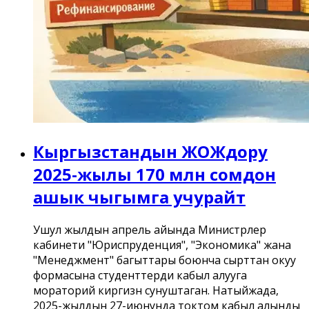
Кыргызстандын ЖОЖдору
2025-жылы 170 млн сомдон
ашык чыгымга учурайт
Ушул жылдын апрель айында Министрлер
кабинети "Юриспруденция", "Экономика" жана
"Менеджмент" багыттары боюнча сырттан окуу
формасына студенттерди кабыл алууга
мораторий киргизүүнү сунуштаган. Натыйжада,
2025-жылдын 27-июнунда токтом кабыл алынды