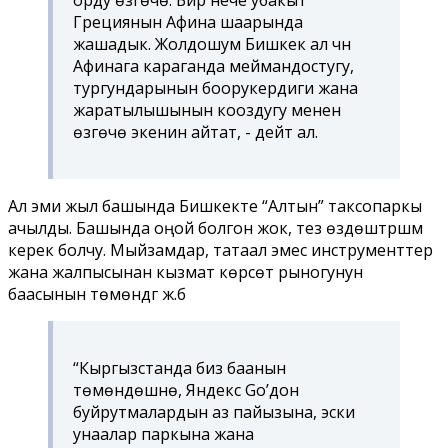
Грециянын Афина шаарында
жашадык. Жолдошум Бишкек ал үчүн
Афинага караганда меймандостугу,
тургундарынын боорукердиги жана
жаратылышынын кооздугу менен
өзгөчө экенин айтат, - дейт ал.
Ал эми жыл башында Бишкекте “Алтын” таксопаркы
ачылды. Башында оңой болгон жок, тез өздөштүрүшүм
керек болчу. Мыйзамдар, татаал эмес инструменттер
жана жалпысынан кызмат көрсөтүү рыногунун
баасынын төмөндүгү ж.б
“Кыргызстанда биз баанын
төмөндөшүнө, Яндекс Go’дон
буйрутмалардын аз пайызына, эски
унаалар паркына жана