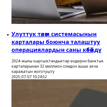
Улуттук төлөм системасынын
карталары боюнча талаштуу
операциялардын саны көбөйдү
2024-жылы кыргызстандыктар өздөрүнүн банктык
карталарынан 32 миллион сомдон ашык акча
каражатын жоготушту
2025-07-07 10:24:52