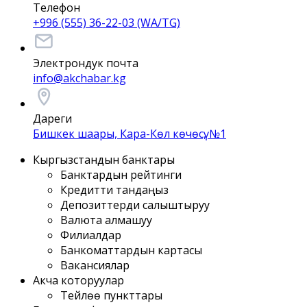
Телефон
+996 (555) 36-22-03 (WA/TG)
Электрондук почта
info@akchabar.kg
Дареги
Бишкек шаары, Кара-Көл көчөсү, №1
Кыргызстандын банктары
Банктардын рейтинги
Кредитти тандаңыз
Депозиттерди салыштыруу
Валюта алмашуу
Филиалдар
Банкоматтардын картасы
Вакансиялар
Акча которуулар
Тейлөө пункттары