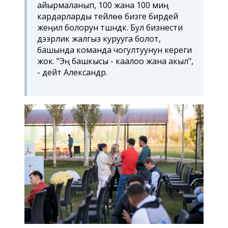
айырмаланып, 100 жана 100 миң
кардарларды тейлөө бизге бирдей
жеңил болорун түшүндүк. Бул бизнести
дээрлик жалгыз курууга болот,
башында команда чогултуунун кереги
жок. "Эң башкысы - каалоо жана акыл",
- дейт Александр.