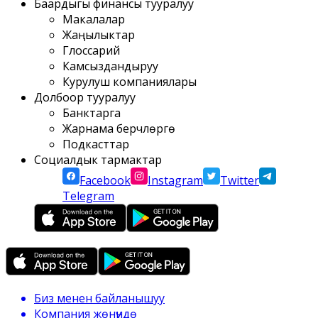
Баардыгы финансы тууралуу
Макалалар
Жаңылыктар
Глоссарий
Камсыздандыруу
Курулуш компаниялары
Долбоор тууралуу
Банктарга
Жарнама берүүчүлөргө
Подкасттар
Социалдык тармактар
Facebook
Instagram
Twitter
Telegram
Биз менен байланышуу
Компания жөнүндө