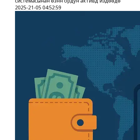
системасынан өзүнүн ордун активдүү издөөдө
2025-21-05 04:52:59