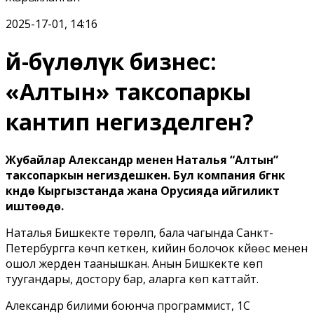
2025-17-01, 14:16
Үй-бүлөлүк бизнес:
«Алтын» таксопаркы
кантип негизделген?
Жубайлар Александр менен Наталья “Алтын”
таксопаркын негиздешкен. Бул компания бүгүнкү
күндө Кыргызстанда жана Орусияда ийгиликтүү
иштөөдө.
Наталья Бишкекте төрөлүп, бала чагында Санкт-
Петербургга көчүп кеткен, кийин болочок күйөөсү менен
ошол жерден таанышкан. Анын Бишкекте көп
туугандары, достору бар, аларга көп каттайт.
Александр билими боюнча программист, 1С