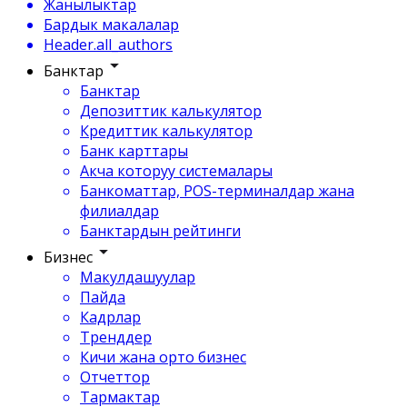
Жанылыктар
Бардык макалалар
Header.all_authors
Банктар
Банктар
Депозиттик калькулятор
Кредиттик калькулятор
Банк карттары
Акча которуу системалары
Банкоматтар, POS-терминалдар жана
филиалдар
Банктардын рейтинги
Бизнес
Макулдашуулар
Пайда
Кадрлар
Тренддер
Кичи жана орто бизнес
Отчеттор
Тармактар