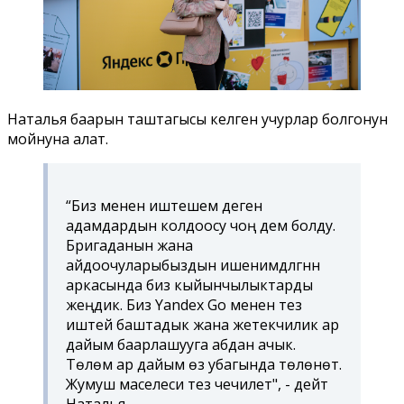
Наталья баарын таштагысы келген учурлар болгонун
мойнуна алат.
“Биз менен иштешем деген
адамдардын колдоосу чоң дем болду.
Бригаданын жана
айдоочуларыбыздын ишенимдүүлүгүнүн
аркасында биз кыйынчылыктарды
жеңдик. Биз Yandex Go менен тез
иштей баштадык жана жетекчилик ар
дайым баарлашууга абдан ачык.
Төлөм ар дайым өз убагында төлөнөт.
Жумуш маселеси тез чечилет", - дейт
Наталья.