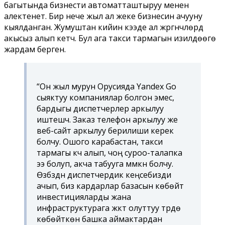
багытында бизнести автоматташтыруу менен
алектенет. Бир нече жыл ал жеке бизнесин ачууну
кыялданган. Жумуштан кийин кээде ал жүргүнчүлөрдү
акысыз алып кетчү. Бул ага такси тармагын изилдөөгө
жардам берген.
“Он жыл мурун Орусияда Yandex Go
сыяктуу компаниялар болгон эмес,
бардыгы диспетчерлер аркылуу
иштешчү. Заказ телефон аркылуу же
веб-сайт аркылуу берилиши керек
болчу. Ошого карабастан, такси
тармагы күч алып, чоң суроо-талапка
ээ болуп, акча табууга мүмкүн болчу.
Өзүбүздүн диспетчердик кеңсебизди
ачып, биз кардарлар базасын көбөйтүү
инвестицияларды жана
инфраструктурага жүктү олуттуу түрдө
көбөйткөн башка аймактардан