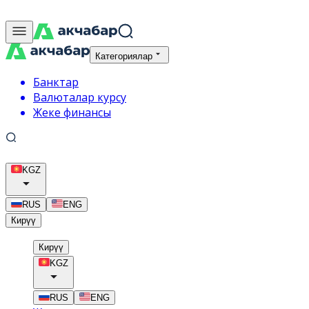
Категориялар
Банктар
Валюталар курсу
Жеке финансы
KGZ
RUS
ENG
Кирүү
Кирүү
KGZ
RUS
ENG