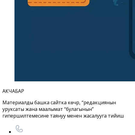
АКЧАБАР
Материалды башка сайтка көчүрүү, “редакциянын
уруксаты жана маалымат “булагынын”
гипершилтемесине таянуу менен жасалууга тийиш