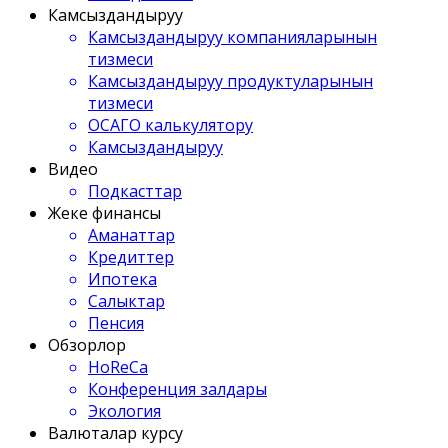
Камсыздандыруу
Камсыздандыруу компанияларынын
тизмеси
Камсыздандыруу продуктуларынын
тизмеси
ОСАГО калькулятору
Камсыздандыруу
Видео
Подкасттар
Жеке финансы
Аманаттар
Кредиттер
Ипотека
Салыктар
Пенсия
Обзорлор
HoReCa
Конференция залдары
Экология
Валюталар курсу