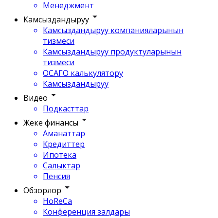
Менеджмент
Камсыздандыруу
Камсыздандыруу компанияларынын
тизмеси
Камсыздандыруу продуктуларынын
тизмеси
ОСАГО калькулятору
Камсыздандыруу
Видео
Подкасттар
Жеке финансы
Аманаттар
Кредиттер
Ипотека
Салыктар
Пенсия
Обзорлор
HoReCa
Конференция залдары