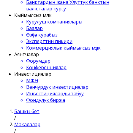
Банктардын жана Улуттук банктын
валюталар курсу
Кыймылсыз мүлк
Курулуш компаниялары
Баалар
Өзүбүз курабыз
Эксперттин пикири
Коммерциялык кыймылсыз мүлк
Аянтчалар
Форумдар
Конференциялар
Инвестициялар
МЖӨ
Венчурдук инвестициялар
Инвестицияларды табуу
Фондулук биржа
Башкы бет
/
Макалалар
/