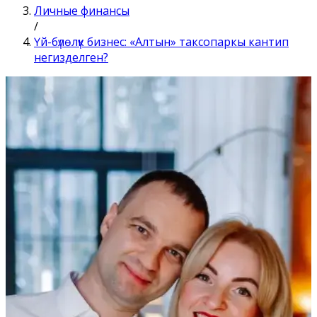
Личные финансы
/
Үй-бүлөлүк бизнес: «Алтын» таксопаркы кантип
негизделген?