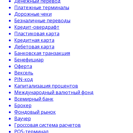
Денежный перевод
Платежные терминалы
Дорожные чеки
Безналичные переводы
Кредит-овердрафт
Пластиковая карта
Кредитная карта
Дебетовая карта
Банковская транзакция
Бенефициар
Оферта
Вексель
PIN-код
Капитализация процентов
Международный валютный фонд
Всемирный банк
Брокер
Фондовый рынок
Ваучер
Гроссовая система расчетов
POS-терминал