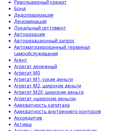
Револьверный кредит
Бонд
Дедолларизация
Деноминация
Локальный сеттлмент
Авторизация
Авторизационный запрос
Автоматизированный терминал
самообслуживания
Агент
Агрегат денежный
Агрегат М0
Агрегат М1, узкие деньги
Агрегат М2, широкие деньги
Агрегат М2Х, широкие деньги
Агрегат «широкие деньги»
Адекватность капитала
Адекватность внутреннего контроля
Аккредитив
Активы
Активы, приравненные к кредитам.