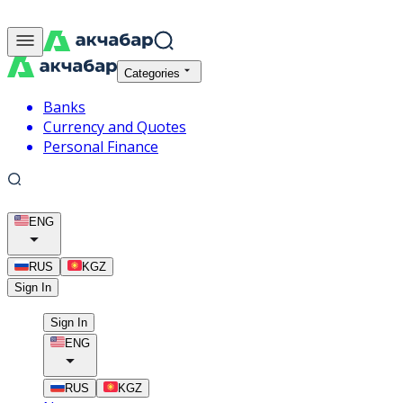
Categories
Banks
Currency and Quotes
Personal Finance
ENG
RUS
KGZ
Sign In
Sign In
ENG
RUS
KGZ