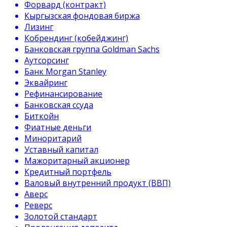
Форвард (контракт)
Кыргызская фондовая биржа
Лизинг
Кобрендинг (кобейджинг)
Банковская группа Goldman Sachs
Аутсорсинг
Банк Morgan Stanley
Эквайринг
Рефинансирование
Банковская ссуда
Биткойн
Фиатные деньги
Миноритарий
Уставный капитал
Мажоритарный акционер
Кредитный портфель
Валовый внутренний продукт (ВВП)
Аверс
Реверс
Золотой стандарт