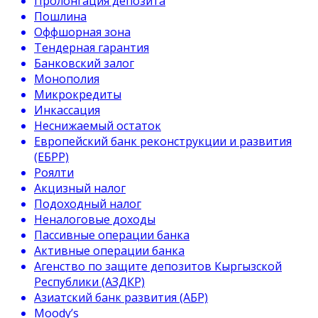
Пролонгация депозита
Пошлина
Оффшорная зона
Тендерная гарантия
Банковский залог
Монополия
Микрокредиты
Инкассация
Неснижаемый остаток
Европейский банк реконструкции и развития
(ЕБРР)
Роялти
Акцизный налог
Подоходный налог
Неналоговые доходы
Пассивные операции банка
Активные операции банка
Агенство по защите депозитов Кыргызской
Республики (АЗДКР)
Азиатский банк развития (АБР)
Moody’s