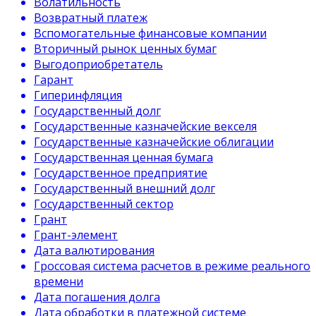
Волатильность
Возвратный платеж
Вспомогательные финансовые компании
Вторичный рынок ценных бумаг
Выгодоприобретатель
Гарант
Гиперинфляция
Государственный долг
Государственные казначейские векселя
Государственные казначейские облигации
Государственная ценная бумага
Государственное предприятие
Государственный внешний долг
Государственный сектор
Грант
Грант-элемент
Дата валютирования
Гроссовая система расчетов в режиме реального
времени
Дата погашения долга
Дата обработки в платежной системе