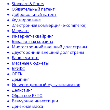
Standard & Poors
Обязательный патент
Добровольный патент
Хеджирование
Электронная коммерция (e-commerce)
Мерчант
Интернет-эквайринг
Бивалютная корзина
Многостронний внешний долг страны
Двусторонний внешний долг страны
Банк-эмитент
Местные бюджеты
БРИКС
ОПЕК
Демпинг
Инвестиционный мультипликатор
Делистинг
Обратное РЕПО
Венчурные инвестиции
Денежная масса