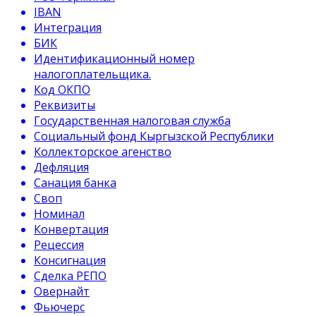
IBAN
Интеграция
БИК
Идентификационный номер
налогоплательщика.
Код ОКПО
Реквизиты
Государственная налоговая служба
Социальный фонд Кыргызской Республики
Коллекторское агенство
Дефляция
Санация банка
Своп
Номинал
Конвертация
Рецессия
Консигнация
Сделка РЕПО
Овернайт
Фьючерс