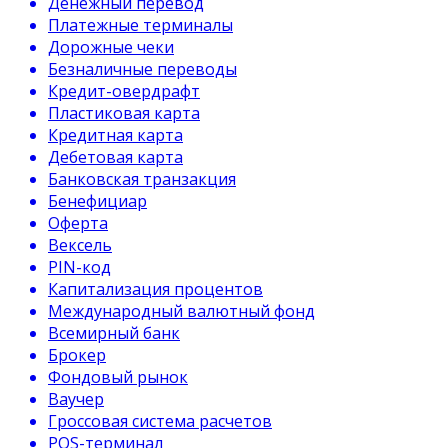
Денежный перевод
Платежные терминалы
Дорожные чеки
Безналичные переводы
Кредит-овердрафт
Пластиковая карта
Кредитная карта
Дебетовая карта
Банковская транзакция
Бенефициар
Оферта
Вексель
PIN-код
Капитализация процентов
Международный валютный фонд
Всемирный банк
Брокер
Фондовый рынок
Ваучер
Гроссовая система расчетов
POS-терминал