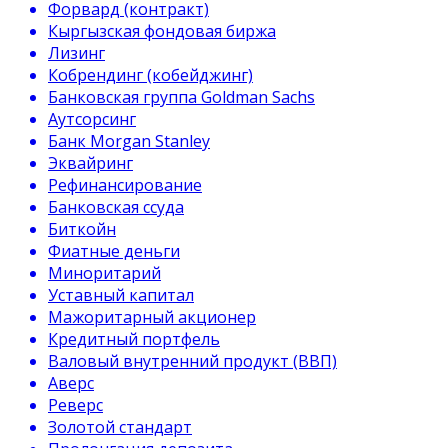
Форвард (контракт)
Кыргызская фондовая биржа
Лизинг
Кобрендинг (кобейджинг)
Банковская группа Goldman Sachs
Аутсорсинг
Банк Morgan Stanley
Эквайринг
Рефинансирование
Банковская ссуда
Биткойн
Фиатные деньги
Миноритарий
Уставный капитал
Мажоритарный акционер
Кредитный портфель
Валовый внутренний продукт (ВВП)
Аверс
Реверс
Золотой стандарт