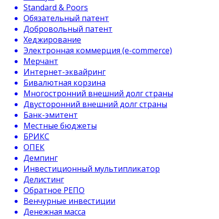
Standard & Poors
Обязательный патент
Добровольный патент
Хеджирование
Электронная коммерция (e-commerce)
Мерчант
Интернет-эквайринг
Бивалютная корзина
Многостронний внешний долг страны
Двусторонний внешний долг страны
Банк-эмитент
Местные бюджеты
БРИКС
ОПЕК
Демпинг
Инвестиционный мультипликатор
Делистинг
Обратное РЕПО
Венчурные инвестиции
Денежная масса