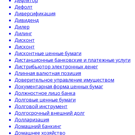
Дефлятор
Дефолт
Диверсификация
Дивиденд
Дилер
Дилинг
Дисконт
Дисконт
Дисконтные ценные бумаги
Дистанционные банковские и платежные услуги
Дистрибьютор электронных денег
Длинная валютная позиция
Доверительное управление имуществом
Документарная форма ценных бумаг
Должностное лицо банка
Долговые ценные бумаги
Долговой инструмент
Долгосрочный внешний долг
Долларизация
Домашний банкинг
Домашнее хозяйство