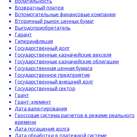
Волатильность
Возвратный платеж
Вспомогательные финансовые компании
Вторичный рынок ценных бумаг
Выгодоприобретатель
Гарант
Гиперинфляция
Государственный долг
Государственные казначейские векселя
Государственные казначейские облигации
Государственная ценная бумага
Государственное предприятие
Государственный внешний долг
Государственный сектор
Грант
Грант-элемент
Дата валютирования
Гроссовая система расчетов в режиме реального
времени
Дата погашения долга
Дата обработки в платежной системе