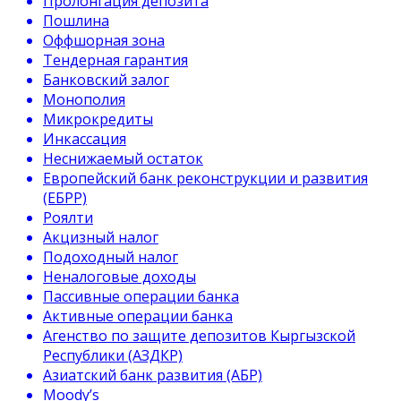
Пролонгация депозита
Пошлина
Оффшорная зона
Тендерная гарантия
Банковский залог
Монополия
Микрокредиты
Инкассация
Неснижаемый остаток
Европейский банк реконструкции и развития
(ЕБРР)
Роялти
Акцизный налог
Подоходный налог
Неналоговые доходы
Пассивные операции банка
Активные операции банка
Агенство по защите депозитов Кыргызской
Республики (АЗДКР)
Азиатский банк развития (АБР)
Moody’s