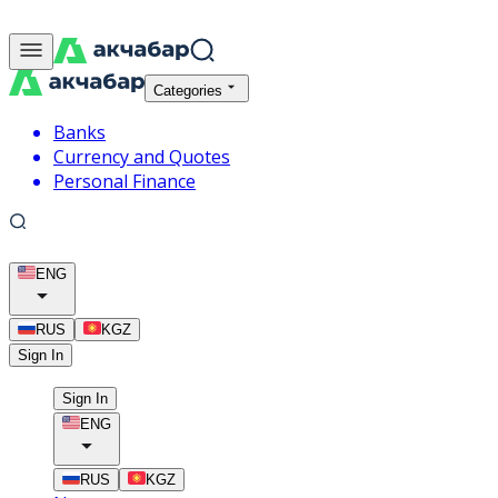
Categories
Banks
Currency and Quotes
Personal Finance
ENG
RUS
KGZ
Sign In
Sign In
ENG
RUS
KGZ