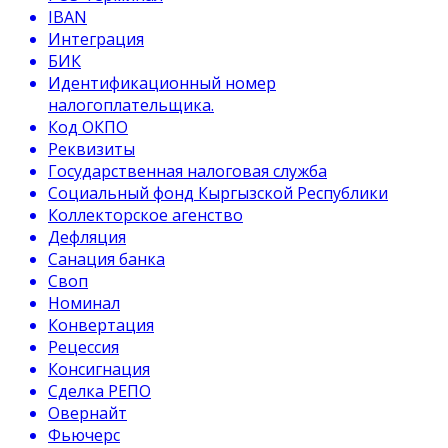
IBAN
Интеграция
БИК
Идентификационный номер
налогоплательщика.
Код ОКПО
Реквизиты
Государственная налоговая служба
Социальный фонд Кыргызской Республики
Коллекторское агенство
Дефляция
Санация банка
Своп
Номинал
Конвертация
Рецессия
Консигнация
Сделка РЕПО
Овернайт
Фьючерс