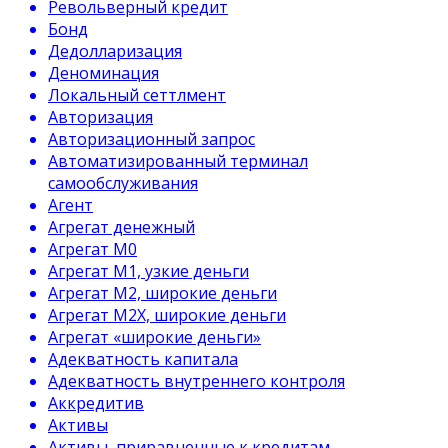
Револьверный кредит
Бонд
Дедолларизация
Деноминация
Локальный сеттлмент
Авторизация
Авторизационный запрос
Автоматизированный терминал
самообслуживания
Агент
Агрегат денежный
Агрегат М0
Агрегат М1, узкие деньги
Агрегат М2, широкие деньги
Агрегат М2Х, широкие деньги
Агрегат «широкие деньги»
Адекватность капитала
Адекватность внутреннего контроля
Аккредитив
Активы
Активы, приравненные к кредитам.