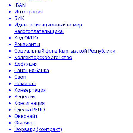
IBAN
Интеграция
БИК
Идентификационный номер
налогоплательщика.
Код ОКПО
Реквизиты
Социальный фонд Кыргызской Республики
Коллекторское агенство
Дефляция
Санация банка
Своп
Номинал
Конвертация
Рецессия
Консигнация
Сделка РЕПО
Овернайт
Фьючерс
Форвард (контракт)