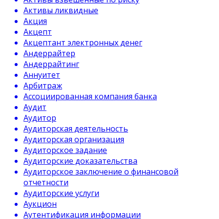
Активы ликвидные
Акция
Акцепт
Акцептант электронных денег
Андеррайтер
Андеррайтинг
Аннуитет
Арбитраж
Ассоциированная компания банка
Аудит
Аудитор
Аудиторская деятельность
Аудиторская организация
Аудиторское задание
Аудиторские доказательства
Аудиторское заключение о финансовой
отчетности
Аудиторские услуги
Аукцион
Аутентификация информации