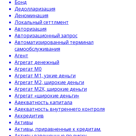
Бонд
Дедолларизация
Деноминация
Локальный сеттлмент
Авторизация
Авторизационный запрос
Автоматизированный терминал
самообслуживания
Агент
Агрегат денежный
Агрегат М0
Агрегат М1, узкие деньги
Агрегат М2, широкие деньги
Агрегат М2Х, широкие деньги
Агрегат «широкие деньги»
Адекватность капитала
Адекватность внутреннего контроля
Аккредитив
Активы
Активы, приравненные к кредитам.
Активы взвешенные по риску