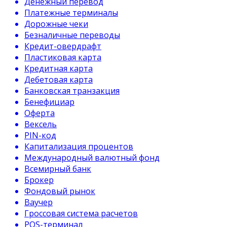
Денежный перевод
Платежные терминалы
Дорожные чеки
Безналичные переводы
Кредит-овердрафт
Пластиковая карта
Кредитная карта
Дебетовая карта
Банковская транзакция
Бенефициар
Оферта
Вексель
PIN-код
Капитализация процентов
Международный валютный фонд
Всемирный банк
Брокер
Фондовый рынок
Ваучер
Гроссовая система расчетов
POS-терминал