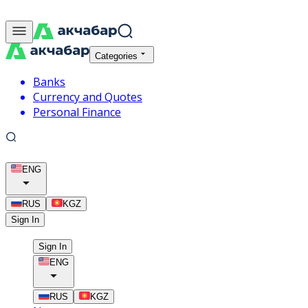
Categories
Banks
Currency and Quotes
Personal Finance
ENG
RUS
KGZ
Sign In
Sign In
ENG
RUS
KGZ