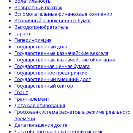
Волатильность
Возвратный платеж
Вспомогательные финансовые компании
Вторичный рынок ценных бумаг
Выгодоприобретатель
Гарант
Гиперинфляция
Государственный долг
Государственные казначейские векселя
Государственные казначейские облигации
Государственная ценная бумага
Государственное предприятие
Государственный внешний долг
Государственный сектор
Грант
Грант-элемент
Дата валютирования
Гроссовая система расчетов в режиме реального
времени
Дата погашения долга
Дата обработки в платежной системе