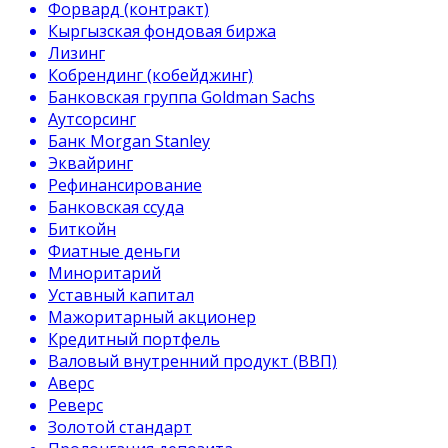
Форвард (контракт)
Кыргызская фондовая биржа
Лизинг
Кобрендинг (кобейджинг)
Банковская группа Goldman Sachs
Аутсорсинг
Банк Morgan Stanley
Эквайринг
Рефинансирование
Банковская ссуда
Биткойн
Фиатные деньги
Миноритарий
Уставный капитал
Мажоритарный акционер
Кредитный портфель
Валовый внутренний продукт (ВВП)
Аверс
Реверс
Золотой стандарт