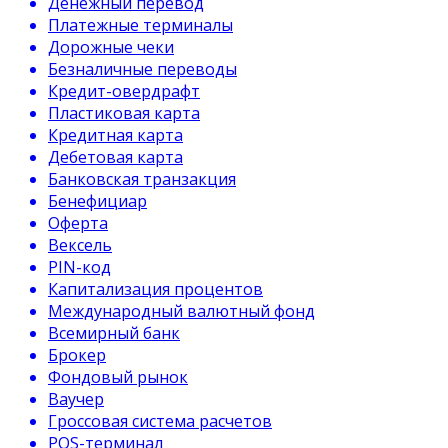
Денежный перевод
Платежные терминалы
Дорожные чеки
Безналичные переводы
Кредит-овердрафт
Пластиковая карта
Кредитная карта
Дебетовая карта
Банковская транзакция
Бенефициар
Оферта
Вексель
PIN-код
Капитализация процентов
Международный валютный фонд
Всемирный банк
Брокер
Фондовый рынок
Ваучер
Гроссовая система расчетов
POS-терминал