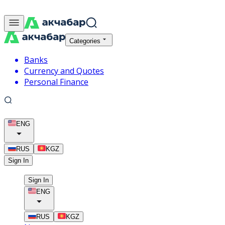
Categories
Banks
Currency and Quotes
Personal Finance
ENG
RUS
KGZ
Sign In
Sign In
ENG
RUS
KGZ