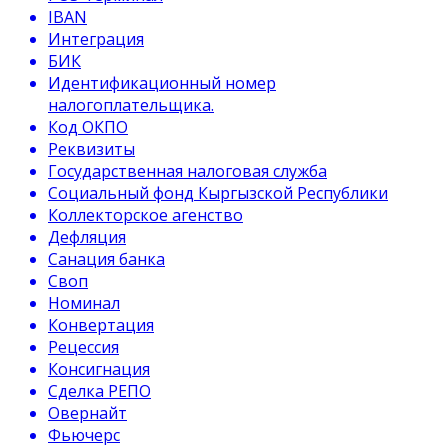
IBAN
Интеграция
БИК
Идентификационный номер
налогоплательщика.
Код ОКПО
Реквизиты
Государственная налоговая служба
Социальный фонд Кыргызской Республики
Коллекторское агенство
Дефляция
Санация банка
Своп
Номинал
Конвертация
Рецессия
Консигнация
Сделка РЕПО
Овернайт
Фьючерс