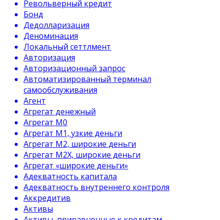
Револьверный кредит
Бонд
Дедолларизация
Деноминация
Локальный сеттлмент
Авторизация
Авторизационный запрос
Автоматизированный терминал
самообслуживания
Агент
Агрегат денежный
Агрегат М0
Агрегат М1, узкие деньги
Агрегат М2, широкие деньги
Агрегат М2Х, широкие деньги
Агрегат «широкие деньги»
Адекватность капитала
Адекватность внутреннего контроля
Аккредитив
Активы
Активы, приравненные к кредитам.