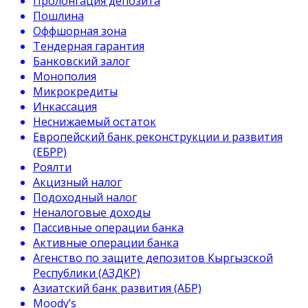
Пролонгация депозита
Пошлина
Оффшорная зона
Тендерная гарантия
Банковский залог
Монополия
Микрокредиты
Инкассация
Неснижаемый остаток
Европейский банк реконструкции и развития
(ЕБРР)
Роялти
Акцизный налог
Подоходный налог
Неналоговые доходы
Пассивные операции банка
Активные операции банка
Агенство по защите депозитов Кыргызской
Республики (АЗДКР)
Азиатский банк развития (АБР)
Moody’s