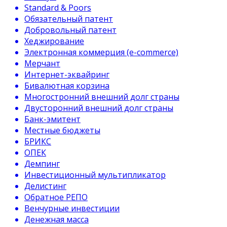
Standard & Poors
Обязательный патент
Добровольный патент
Хеджирование
Электронная коммерция (e-commerce)
Мерчант
Интернет-эквайринг
Бивалютная корзина
Многостронний внешний долг страны
Двусторонний внешний долг страны
Банк-эмитент
Местные бюджеты
БРИКС
ОПЕК
Демпинг
Инвестиционный мультипликатор
Делистинг
Обратное РЕПО
Венчурные инвестиции
Денежная масса