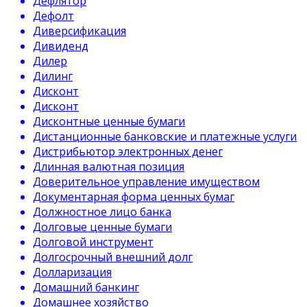
Дефлятор
Дефолт
Диверсификация
Дивиденд
Дилер
Дилинг
Дисконт
Дисконт
Дисконтные ценные бумаги
Дистанционные банковские и платежные услуги
Дистрибьютор электронных денег
Длинная валютная позиция
Доверительное управление имуществом
Документарная форма ценных бумаг
Должностное лицо банка
Долговые ценные бумаги
Долговой инструмент
Долгосрочный внешний долг
Долларизация
Домашний банкинг
Домашнее хозяйство