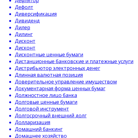
Дефлятор
Дефолт
Диверсификация
Дивиденд
Дилер
Дилинг
Дисконт
Дисконт
Дисконтные ценные бумаги
Дистанционные банковские и платежные услуги
Дистрибьютор электронных денег
Длинная валютная позиция
Доверительное управление имуществом
Документарная форма ценных бумаг
Должностное лицо банка
Долговые ценные бумаги
Долговой инструмент
Долгосрочный внешний долг
Долларизация
Домашний банкинг
Домашнее хозяйство