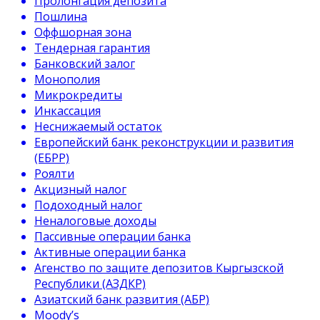
Пролонгация депозита
Пошлина
Оффшорная зона
Тендерная гарантия
Банковский залог
Монополия
Микрокредиты
Инкассация
Неснижаемый остаток
Европейский банк реконструкции и развития
(ЕБРР)
Роялти
Акцизный налог
Подоходный налог
Неналоговые доходы
Пассивные операции банка
Активные операции банка
Агенство по защите депозитов Кыргызской
Республики (АЗДКР)
Азиатский банк развития (АБР)
Moody’s