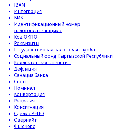
IBAN
Интеграция
БИК
Идентификационный номер
налогоплательщика.
Код ОКПО
Реквизиты
Государственная налоговая служба
Социальный фонд Кыргызской Республики
Коллекторское агенство
Дефляция
Санация банка
Своп
Номинал
Конвертация
Рецессия
Консигнация
Сделка РЕПО
Овернайт
Фьючерс