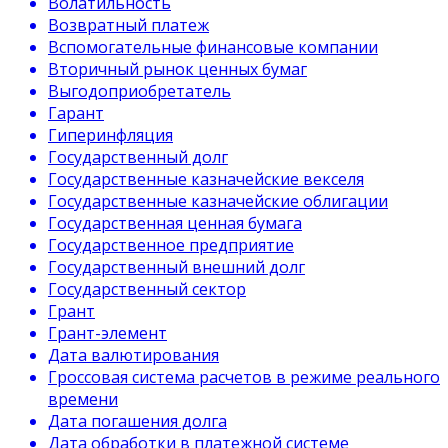
Волатильность
Возвратный платеж
Вспомогательные финансовые компании
Вторичный рынок ценных бумаг
Выгодоприобретатель
Гарант
Гиперинфляция
Государственный долг
Государственные казначейские векселя
Государственные казначейские облигации
Государственная ценная бумага
Государственное предприятие
Государственный внешний долг
Государственный сектор
Грант
Грант-элемент
Дата валютирования
Гроссовая система расчетов в режиме реального
времени
Дата погашения долга
Дата обработки в платежной системе