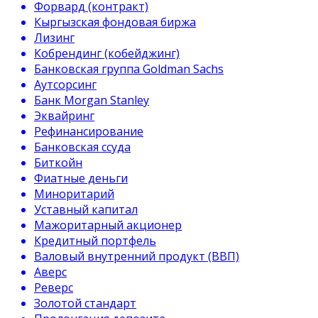
Форвард (контракт)
Кыргызская фондовая биржа
Лизинг
Кобрендинг (кобейджинг)
Банковская группа Goldman Sachs
Аутсорсинг
Банк Morgan Stanley
Эквайринг
Рефинансирование
Банковская ссуда
Биткойн
Фиатные деньги
Миноритарий
Уставный капитал
Мажоритарный акционер
Кредитный портфель
Валовый внутренний продукт (ВВП)
Аверс
Реверс
Золотой стандарт