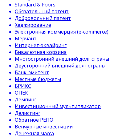
Standard & Poors
Обязательный патент
Добровольный патент
Хеджирование
Электронная коммерция (e-commerce)
Мерчант
Интернет-эквайринг
Бивалютная корзина
Многостронний внешний долг страны
Двусторонний внешний долг страны
Банк-эмитент
Местные бюджеты
БРИКС
ОПЕК
Демпинг
Инвестиционный мультипликатор
Делистинг
Обратное РЕПО
Венчурные инвестиции
Денежная масса