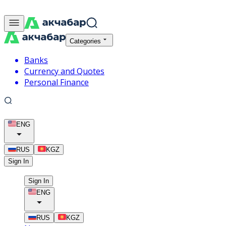
Categories
Banks
Currency and Quotes
Personal Finance
ENG
RUS
KGZ
Sign In
Sign In
ENG
RUS
KGZ