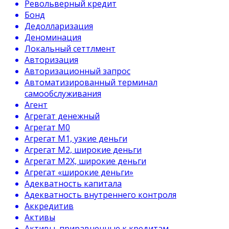
Револьверный кредит
Бонд
Дедолларизация
Деноминация
Локальный сеттлмент
Авторизация
Авторизационный запрос
Автоматизированный терминал
самообслуживания
Агент
Агрегат денежный
Агрегат М0
Агрегат М1, узкие деньги
Агрегат М2, широкие деньги
Агрегат М2Х, широкие деньги
Агрегат «широкие деньги»
Адекватность капитала
Адекватность внутреннего контроля
Аккредитив
Активы
Активы, приравненные к кредитам.