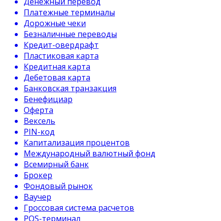
Денежный перевод
Платежные терминалы
Дорожные чеки
Безналичные переводы
Кредит-овердрафт
Пластиковая карта
Кредитная карта
Дебетовая карта
Банковская транзакция
Бенефициар
Оферта
Вексель
PIN-код
Капитализация процентов
Международный валютный фонд
Всемирный банк
Брокер
Фондовый рынок
Ваучер
Гроссовая система расчетов
POS-терминал